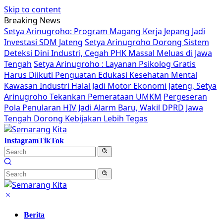
Skip to content
Breaking News
Setya Arinugroho: Program Magang Kerja Jepang Jadi
Investasi SDM Jateng
Setya Arinugroho Dorong Sistem
Deteksi Dini Industri, Cegah PHK Massal Meluas di Jawa
Tengah
Setya Arinugroho : Layanan Psikolog Gratis
Harus Diikuti Penguatan Edukasi Kesehatan Mental
Kawasan Industri Halal Jadi Motor Ekonomi Jateng, Setya
Arinugroho Tekankan Pemerataan UMKM
Pergeseran
Pola Penularan HIV Jadi Alarm Baru, Wakil DPRD Jawa
Tengah Dorong Kebijakan Lebih Tegas
Instagram
TikTok
Berita