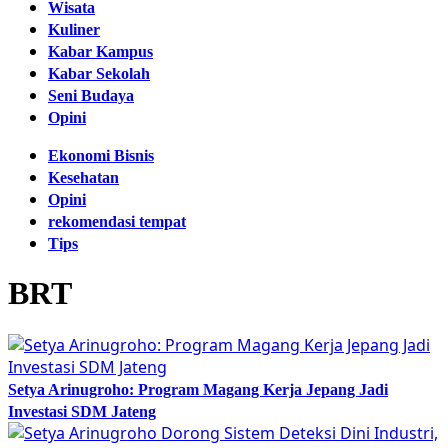
Wisata
Kuliner
Kabar Kampus
Kabar Sekolah
Seni Budaya
Opini
Ekonomi Bisnis
Kesehatan
Opini
rekomendasi tempat
Tips
BRT
Setya Arinugroho: Program Magang Kerja Jepang Jadi
Investasi SDM Jateng