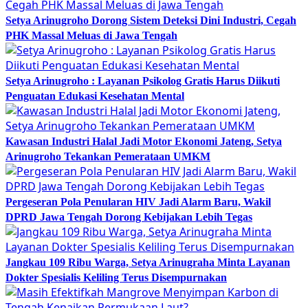
Setya Arinugroho Dorong Sistem Deteksi Dini Industri, Cegah
PHK Massal Meluas di Jawa Tengah
Setya Arinugroho : Layanan Psikolog Gratis Harus Diikuti
Penguatan Edukasi Kesehatan Mental
Kawasan Industri Halal Jadi Motor Ekonomi Jateng, Setya
Arinugroho Tekankan Pemerataan UMKM
Pergeseran Pola Penularan HIV Jadi Alarm Baru, Wakil
DPRD Jawa Tengah Dorong Kebijakan Lebih Tegas
Jangkau 109 Ribu Warga, Setya Arinugraha Minta Layanan
Dokter Spesialis Keliling Terus Disempurnakan