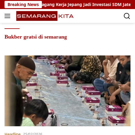
Skip
ho: Program Magang Kerja Jepang Jadi Investasi SDM Jateng
Breaking News
to
content
Bukber gratsi di semarang
Headline
25/02/2026