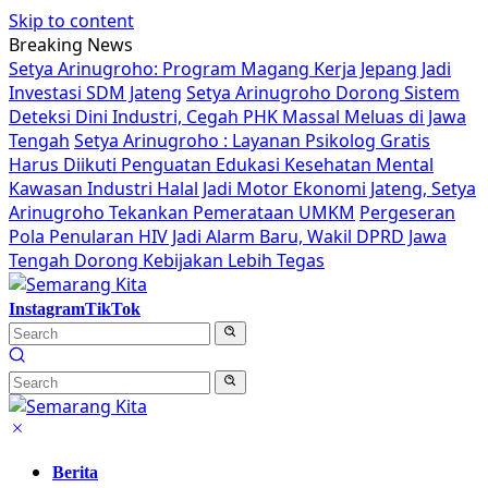
Skip to content
Breaking News
Setya Arinugroho: Program Magang Kerja Jepang Jadi
Investasi SDM Jateng
Setya Arinugroho Dorong Sistem
Deteksi Dini Industri, Cegah PHK Massal Meluas di Jawa
Tengah
Setya Arinugroho : Layanan Psikolog Gratis
Harus Diikuti Penguatan Edukasi Kesehatan Mental
Kawasan Industri Halal Jadi Motor Ekonomi Jateng, Setya
Arinugroho Tekankan Pemerataan UMKM
Pergeseran
Pola Penularan HIV Jadi Alarm Baru, Wakil DPRD Jawa
Tengah Dorong Kebijakan Lebih Tegas
Instagram
TikTok
Berita