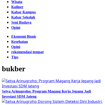
Wisata
Kuliner
Kabar Kampus
Kabar Sekolah
Seni Budaya
Opini
Ekonomi Bisnis
Kesehatan
Opini
rekomendasi tempat
Tips
bukber
Setya Arinugroho: Program Magang Kerja Jepang Jadi
Investasi SDM Jateng