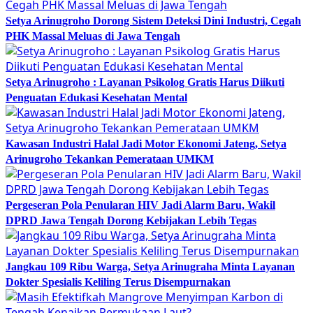
Setya Arinugroho Dorong Sistem Deteksi Dini Industri, Cegah
PHK Massal Meluas di Jawa Tengah
Setya Arinugroho : Layanan Psikolog Gratis Harus Diikuti
Penguatan Edukasi Kesehatan Mental
Kawasan Industri Halal Jadi Motor Ekonomi Jateng, Setya
Arinugroho Tekankan Pemerataan UMKM
Pergeseran Pola Penularan HIV Jadi Alarm Baru, Wakil
DPRD Jawa Tengah Dorong Kebijakan Lebih Tegas
Jangkau 109 Ribu Warga, Setya Arinugraha Minta Layanan
Dokter Spesialis Keliling Terus Disempurnakan