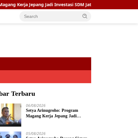
a Jepang Jadi Investasi SDM Jateng
Setya Arinugroho Do
bar Terbaru
06/08/2026
Setya Arinugroho: Program
Magang Kerja Jepang Jadi
Investasi SDM Jateng
05/08/2026