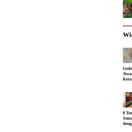
Wi
Gedu
Jiwa
Kota
Sema
Akan
jadi
Foto
8 Te
Sema
deng
Luar