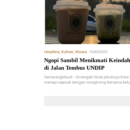
Headline
,
Kuliner
,
Wisata
15/09/2025
Ngopi Sambil Menikmati Keindah
di Jalan Tembus UNDIP
Semarangkita.id – Di tengah hiruk pikuknya Kota
menepi sejenak dengan nongkrong bersama kelu