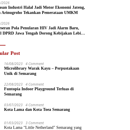
8/2026
san Industri Halal Jadi Motor Ekonomi Jateng,
a Arinugroho Tekankan Pemerataan UMKM
8/2026
eseran Pola Penularan HIV Jadi Alarm Baru,
l DPRD Jawa Tengah Dorong Kebijakan Lebih
s
ular Post
16/08/2023
4 Comment
Microlibrary Warak Kayu – Perpustakaan
Unik di Semarang
22/08/2023
4 Comment
Funtopia Indoor Playground Terluas di
Semarang
03/07/2023
4 Comment
Kota Lama dan Kota Toea Semarang
01/03/2023
3 Comment
Kota Lama “Little Netherland” Semarang yang