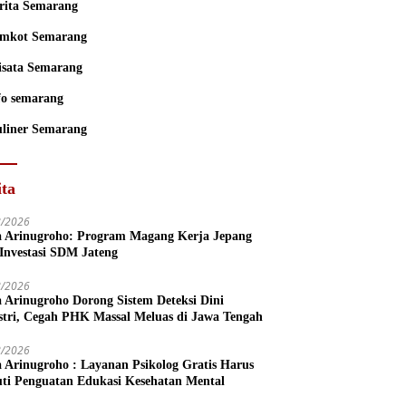
rita Semarang
mkot Semarang
sata Semarang
fo semarang
liner Semarang
ita
8/2026
a Arinugroho: Program Magang Kerja Jepang
 Investasi SDM Jateng
8/2026
a Arinugroho Dorong Sistem Deteksi Dini
stri, Cegah PHK Massal Meluas di Jawa Tengah
8/2026
a Arinugroho : Layanan Psikolog Gratis Harus
uti Penguatan Edukasi Kesehatan Mental