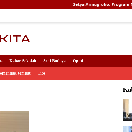
Setya Arinugroho: Program Magang Kerj
us
Kabar Sekolah
Seni Budaya
Opini
komendasi tempat
Tips
Ka