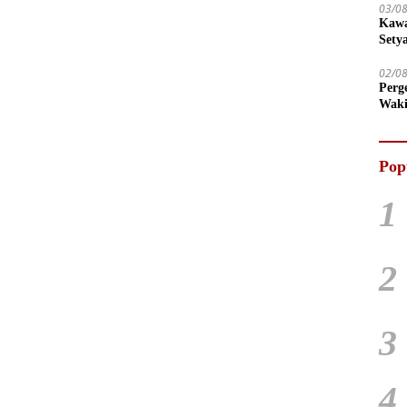
03/0
Kawa
Sety
02/0
Perg
Waki
Tega
Pop
1
2
3
4