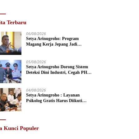
ita Terbaru
06/08/2026
Setya Arinugroho: Program
Magang Kerja Jepang Jadi
Investasi SDM Jateng
05/08/2026
Setya Arinugroho Dorong Sistem
Deteksi Dini Industri, Cegah PHK
Massal Meluas di Jawa Tengah
04/08/2026
Setya Arinugroho : Layanan
Psikolog Gratis Harus Diikuti
Penguatan Edukasi Kesehatan
Mental
a Kunci Populer