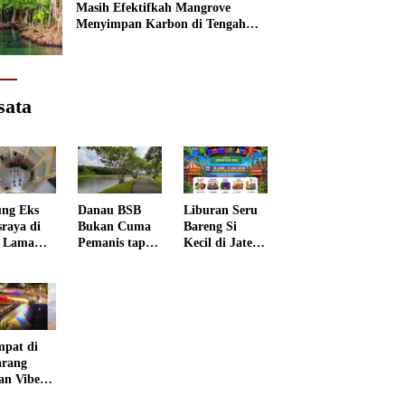
Masih Efektifkah Mangrove
Menyimpan Karbon di Tengah
Kenaikan Permukaan Laut?
sata
ng Eks
Danau BSB
Liburan Seru
sraya di
Bukan Cuma
Bareng Si
 Lama
Pemanis tapi
Kecil di Jateng
rang
Punya Peran
Kids
 Disulap
Penting
Wonderland
 Museum
grafi
mpat di
rang
an Vibes
 Negeri