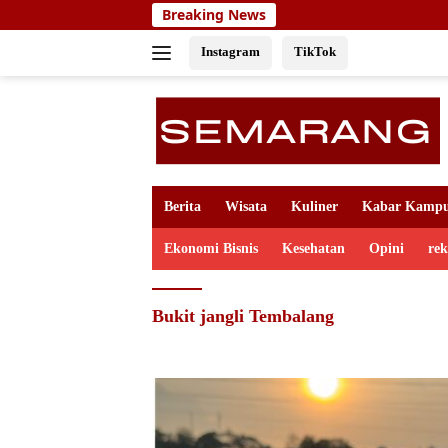
Skip
Breaking News
to
content
Instagram
TikTok
Berita
Wisata
Kuliner
Kabar Kamp
Ekonomi Bisnis
Kesehatan
Opini
re
Bukit jangli Tembalang