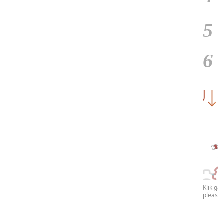
5
6
Klik 
plea