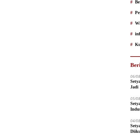
Be
Pe
Wi
in
Ku
Ber
06/0
Sety
Jadi
05/0
Sety
Indu
04/0
Sety
Diik