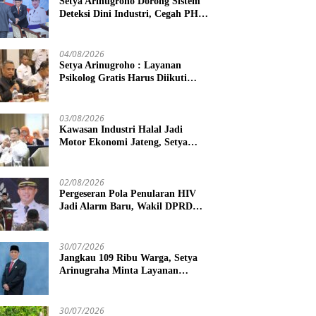
Setya Arinugroho Dorong Sistem
Deteksi Dini Industri, Cegah PHK
Massal Meluas di Jawa Tengah
04/08/2026
Setya Arinugroho : Layanan
Psikolog Gratis Harus Diikuti
Penguatan Edukasi Kesehatan
Mental
03/08/2026
Kawasan Industri Halal Jadi
Motor Ekonomi Jateng, Setya
Arinugroho Tekankan
Pemerataan UMKM
02/08/2026
Pergeseran Pola Penularan HIV
Jadi Alarm Baru, Wakil DPRD
Jawa Tengah Dorong Kebijakan
Lebih Tegas
30/07/2026
Jangkau 109 Ribu Warga, Setya
Arinugraha Minta Layanan
Dokter Spesialis Keliling Terus
Disempurnakan
30/07/2026