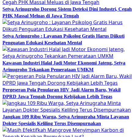
Setya Arinugroho Dorong Sistem Deteksi Dini Industri, Cegah
PHK Massal Meluas di Jawa Tengah
Setya Arinugroho : Layanan Psikolog Gratis Harus Diikuti
Penguatan Edukasi Kesehatan Mental
Kawasan Industri Halal Jadi Motor Ekonomi Jateng, Setya
Arinugroho Tekankan Pemerataan UMKM
Pergeseran Pola Penularan HIV Jadi Alarm Baru, Wakil
DPRD Jawa Tengah Dorong Kebijakan Lebih Tegas
Jangkau 109 Ribu Warga, Setya Arinugraha Minta Layanan
Dokter Spesialis Keliling Terus Disempurnakan