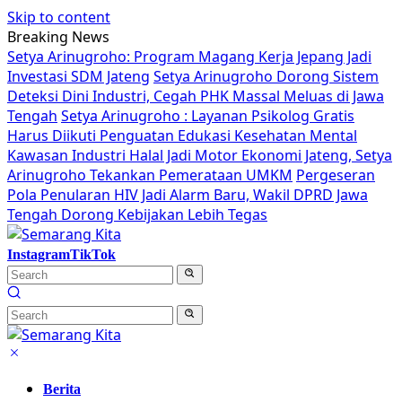
Skip to content
Breaking News
Setya Arinugroho: Program Magang Kerja Jepang Jadi
Investasi SDM Jateng
Setya Arinugroho Dorong Sistem
Deteksi Dini Industri, Cegah PHK Massal Meluas di Jawa
Tengah
Setya Arinugroho : Layanan Psikolog Gratis
Harus Diikuti Penguatan Edukasi Kesehatan Mental
Kawasan Industri Halal Jadi Motor Ekonomi Jateng, Setya
Arinugroho Tekankan Pemerataan UMKM
Pergeseran
Pola Penularan HIV Jadi Alarm Baru, Wakil DPRD Jawa
Tengah Dorong Kebijakan Lebih Tegas
Instagram
TikTok
Berita