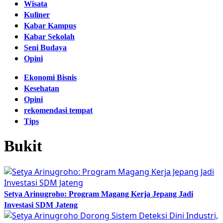
Wisata
Kuliner
Kabar Kampus
Kabar Sekolah
Seni Budaya
Opini
Ekonomi Bisnis
Kesehatan
Opini
rekomendasi tempat
Tips
Bukit
Setya Arinugroho: Program Magang Kerja Jepang Jadi
Investasi SDM Jateng