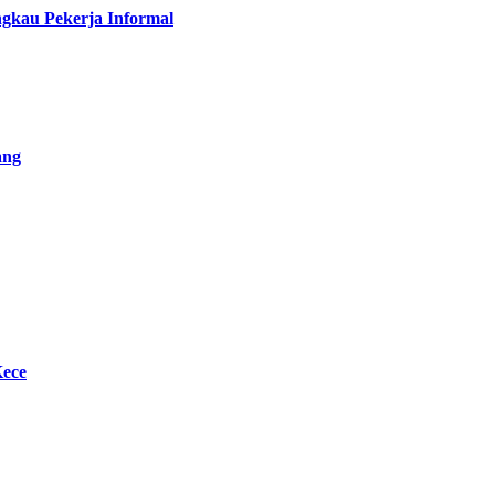
gkau Pekerja Informal
ang
Kece