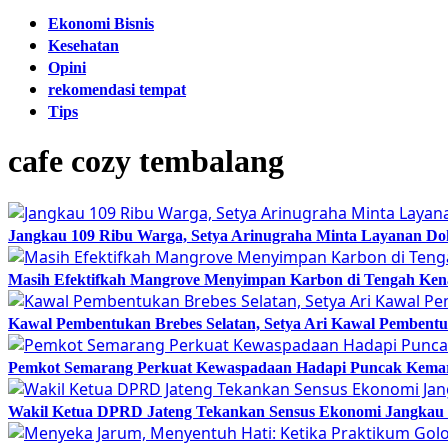
Ekonomi Bisnis
Kesehatan
Opini
rekomendasi tempat
Tips
cafe cozy tembalang
Jangkau 109 Ribu Warga, Setya Arinugraha Minta Layanan Dokt
Masih Efektifkah Mangrove Menyimpan Karbon di Tengah Ke
Kawal Pembentukan Brebes Selatan, Setya Ari Kawal Pemben
Pemkot Semarang Perkuat Kewaspadaan Hadapi Puncak Kema
Wakil Ketua DPRD Jateng Tekankan Sensus Ekonomi Jangkau 