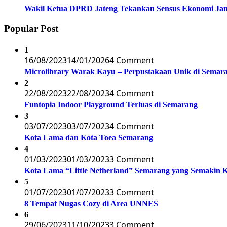
Wakil Ketua DPRD Jateng Tekankan Sensus Ekonomi Jan
Popular Post
1
16/08/2023
14/01/2026
4 Comment
Microlibrary Warak Kayu – Perpustakaan Unik di Semar
2
22/08/2023
22/08/2023
4 Comment
Funtopia Indoor Playground Terluas di Semarang
3
03/07/2023
03/07/2023
4 Comment
Kota Lama dan Kota Toea Semarang
4
01/03/2023
01/03/2023
3 Comment
Kota Lama “Little Netherland” Semarang yang Semakin 
5
01/07/2023
01/07/2023
3 Comment
8 Tempat Nugas Cozy di Area UNNES
6
29/06/2023
11/10/2023
3 Comment