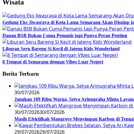
Wisata
Gedung Eks Jiwasraya di Kota Lama Semarang Akan Disulap j
Danau BSB Bukan Cuma Pemanis tapi Punya Peran Penting
Liburan Seru Bareng Si Kecil di Jateng Kids Wonderland
8 Tempat di Semarang dengan Vibes Luar Negeri
Berita Terbaru
30/07/2026
Jangkau 109 Ribu Warga, Setya Arinugraha Minta Layanan
30/07/2026
30/07/2026
Masih Efektifkah Mangrove Menyimpan Karbon di Teng
29/07/2026
29/07/2026