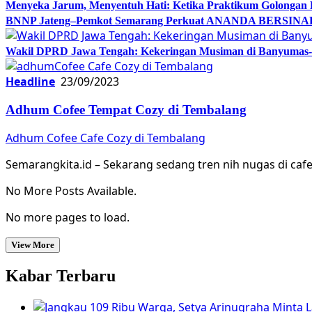
Menyeka Jarum, Menyentuh Hati: Ketika Praktikum Golongan
BNNP Jateng–Pemkot Semarang Perkuat ANANDA BERSINAR, 
Wakil DPRD Jawa Tengah: Kekeringan Musiman di Banyumas-Ci
Headline
23/09/2023
Adhum Cofee Tempat Cozy di Tembalang
Adhum Cofee Cafe Cozy di Tembalang
Semarangkita.id – Sekarang sedang tren nih nugas di caf
No More Posts Available.
No more pages to load.
View More
Kabar Terbaru