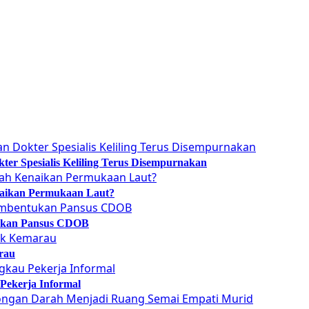
er Spesialis Keliling Terus Disempurnakan
naikan Permukaan Laut?
tukan Pansus CDOB
rau
Pekerja Informal