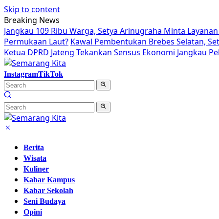
Skip to content
Breaking News
Jangkau 109 Ribu Warga, Setya Arinugraha Minta Layanan 
Permukaan Laut?
Kawal Pembentukan Brebes Selatan, Se
Ketua DPRD Jateng Tekankan Sensus Ekonomi Jangkau Pek
Instagram
TikTok
Berita
Wisata
Kuliner
Kabar Kampus
Kabar Sekolah
Seni Budaya
Opini