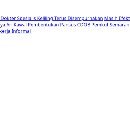
Dokter Spesialis Keliling Terus Disempurnakan
Masih Efek
tya Ari Kawal Pembentukan Pansus CDOB
Pemkot Semaran
erja Informal