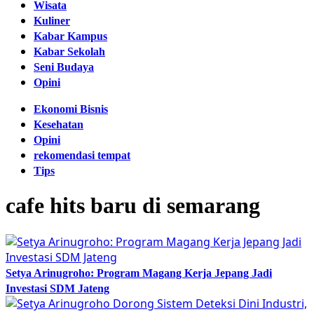
Wisata
Kuliner
Kabar Kampus
Kabar Sekolah
Seni Budaya
Opini
Ekonomi Bisnis
Kesehatan
Opini
rekomendasi tempat
Tips
cafe hits baru di semarang
Setya Arinugroho: Program Magang Kerja Jepang Jadi
Investasi SDM Jateng