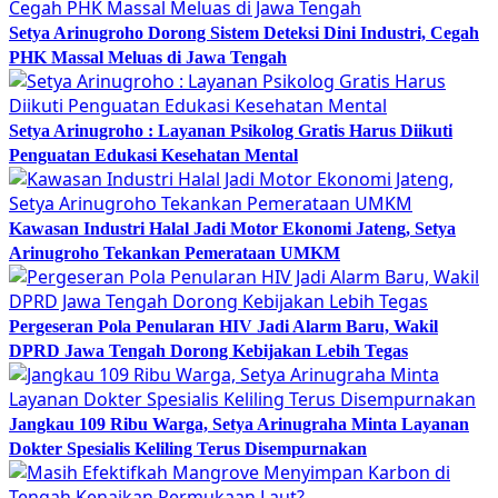
Setya Arinugroho Dorong Sistem Deteksi Dini Industri, Cegah
PHK Massal Meluas di Jawa Tengah
Setya Arinugroho : Layanan Psikolog Gratis Harus Diikuti
Penguatan Edukasi Kesehatan Mental
Kawasan Industri Halal Jadi Motor Ekonomi Jateng, Setya
Arinugroho Tekankan Pemerataan UMKM
Pergeseran Pola Penularan HIV Jadi Alarm Baru, Wakil
DPRD Jawa Tengah Dorong Kebijakan Lebih Tegas
Jangkau 109 Ribu Warga, Setya Arinugraha Minta Layanan
Dokter Spesialis Keliling Terus Disempurnakan