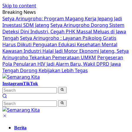
Skip to content
Breaking News
Setya Arinugroho: Program Magang Kerja Jepang Jadi
Investasi SDM Jateng
Setya Arinugroho Dorong Sistem
Deteksi Dini Industri, Cegah PHK Massal Meluas di Jawa
Tengah
Setya Arinugroho : Layanan Psikolog Gratis
Harus Diikuti Penguatan Edukasi Kesehatan Mental
Kawasan Industri Halal Jadi Motor Ekonomi Jateng, Setya
Arinugroho Tekankan Pemerataan UMKM
Pergeseran
Pola Penularan HIV Jadi Alarm Baru, Wakil DPRD Jawa
Tengah Dorong Kebijakan Lebih Tegas
Instagram
TikTok
Berita