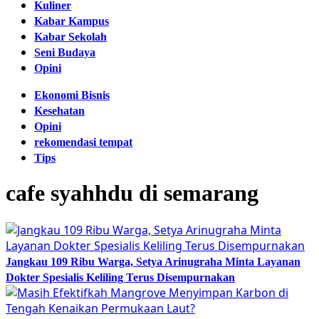
Kuliner
Kabar Kampus
Kabar Sekolah
Seni Budaya
Opini
Ekonomi Bisnis
Kesehatan
Opini
rekomendasi tempat
Tips
cafe syahhdu di semarang
Jangkau 109 Ribu Warga, Setya Arinugraha Minta Layanan
Dokter Spesialis Keliling Terus Disempurnakan