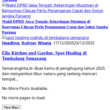
Wakil DPRD Jawa Tengah: Kekeringan Musiman di
Banyumas-Cilacap Perlu Penanganan Cepat dan Solusi Jangka
Panjang
Headline
,
Kuliner
,
Wisata
17/12/2025
23/12/2025
Ella Kitchen and Garden, Spot Healing di
Tembalang Semarang
Semarangkita.id- Buat kamu di penghujung tahun 2025
dan menyambut libur nataru yang sedang mencari
tempat…
No More Posts Available.
No more pages to load.
View More