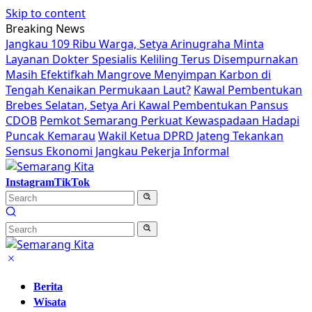
Skip to content
Breaking News
Jangkau 109 Ribu Warga, Setya Arinugraha Minta
Layanan Dokter Spesialis Keliling Terus Disempurnakan
Masih Efektifkah Mangrove Menyimpan Karbon di
Tengah Kenaikan Permukaan Laut?
Kawal Pembentukan
Brebes Selatan, Setya Ari Kawal Pembentukan Pansus
CDOB
Pemkot Semarang Perkuat Kewaspadaan Hadapi
Puncak Kemarau
Wakil Ketua DPRD Jateng Tekankan
Sensus Ekonomi Jangkau Pekerja Informal
Instagram
TikTok
Berita
Wisata