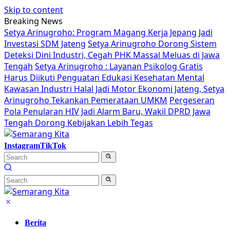
Skip to content
Breaking News
Setya Arinugroho: Program Magang Kerja Jepang Jadi
Investasi SDM Jateng
Setya Arinugroho Dorong Sistem
Deteksi Dini Industri, Cegah PHK Massal Meluas di Jawa
Tengah
Setya Arinugroho : Layanan Psikolog Gratis
Harus Diikuti Penguatan Edukasi Kesehatan Mental
Kawasan Industri Halal Jadi Motor Ekonomi Jateng, Setya
Arinugroho Tekankan Pemerataan UMKM
Pergeseran
Pola Penularan HIV Jadi Alarm Baru, Wakil DPRD Jawa
Tengah Dorong Kebijakan Lebih Tegas
Instagram
TikTok
Berita