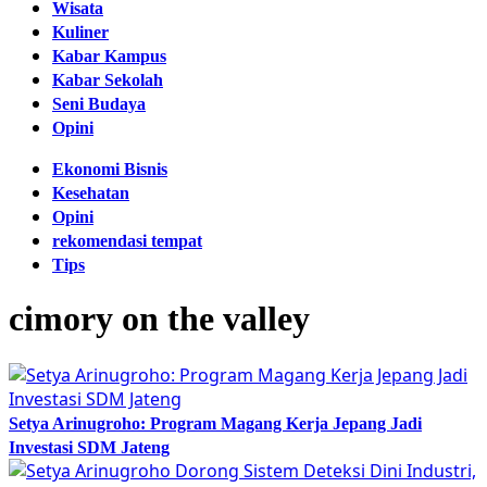
Wisata
Kuliner
Kabar Kampus
Kabar Sekolah
Seni Budaya
Opini
Ekonomi Bisnis
Kesehatan
Opini
rekomendasi tempat
Tips
cimory on the valley
Setya Arinugroho: Program Magang Kerja Jepang Jadi
Investasi SDM Jateng