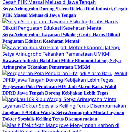
Setya Arinugroho Dorong Sistem Deteksi Dini Industri, Cegah
PHK Massal Meluas di Jawa Tengah
Setya Arinugroho : Layanan Psikolog Gratis Harus Diikuti
Penguatan Edukasi Kesehatan Mental
Kawasan Industri Halal Jadi Motor Ekonomi Jateng, Setya
Arinugroho Tekankan Pemerataan UMKM
Pergeseran Pola Penularan HIV Jadi Alarm Baru, Wakil
DPRD Jawa Tengah Dorong Kebijakan Lebih Tegas
Jangkau 109 Ribu Warga, Setya Arinugraha Minta Layanan
Dokter Spesialis Keliling Terus Disempurnakan