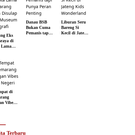
Danau BSB
Liburan Seru
Bukan Cuma
Bareng Si
Pemanis tapi
Kecil di Jateng
ng Eks
Punya Peran
Kids
sraya di
Penting
Wonderland
 Lama
rang
 Disulap
 Museum
grafi
mpat di
rang
an Vibes
 Negeri
ita Terbaru