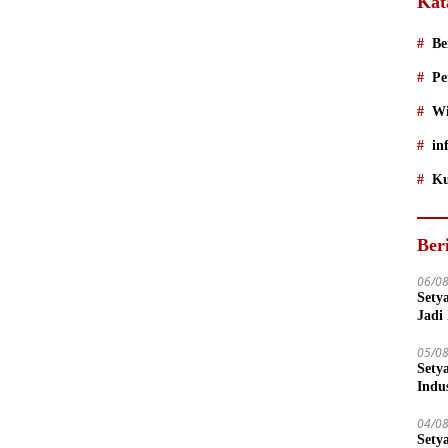
Kat
Be
Pe
Wi
in
Ku
Ber
06/0
Sety
Jadi
05/0
Sety
Indu
04/0
Sety