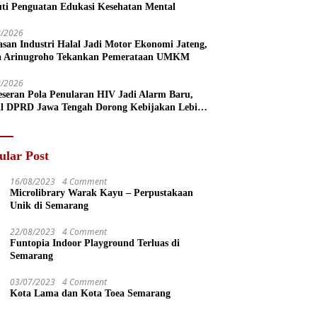
uti Penguatan Edukasi Kesehatan Mental
8/2026
san Industri Halal Jadi Motor Ekonomi Jateng,
a Arinugroho Tekankan Pemerataan UMKM
8/2026
eseran Pola Penularan HIV Jadi Alarm Baru,
l DPRD Jawa Tengah Dorong Kebijakan Lebih
s
ular Post
16/08/2023
4 Comment
Microlibrary Warak Kayu – Perpustakaan
Unik di Semarang
22/08/2023
4 Comment
Funtopia Indoor Playground Terluas di
Semarang
03/07/2023
4 Comment
Kota Lama dan Kota Toea Semarang