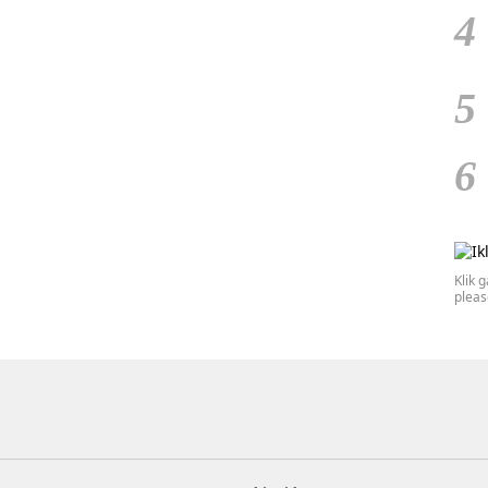
4
5
6
Klik 
plea