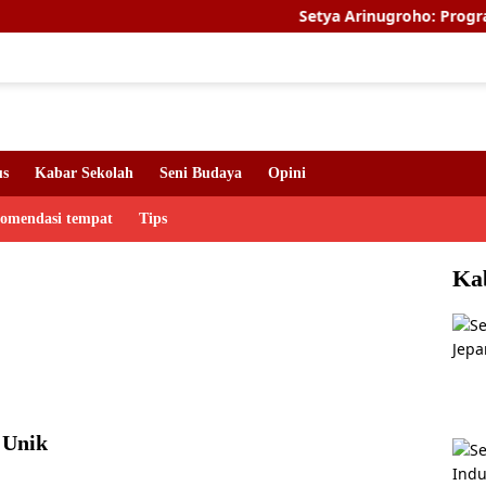
Setya Arinugroho: Program Magang
us
Kabar Sekolah
Seni Budaya
Opini
komendasi tempat
Tips
Ka
 Unik