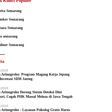
a Kunci Populer
rita Semarang
mkot Semarang
sata Semarang
fo semarang
liner Semarang
ita
8/2026
a Arinugroho: Program Magang Kerja Jepang
 Investasi SDM Jateng
8/2026
a Arinugroho Dorong Sistem Deteksi Dini
stri, Cegah PHK Massal Meluas di Jawa Tengah
8/2026
a Arinugroho : Layanan Psikolog Gratis Harus