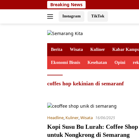
Skip
Breaking News
to
content
Instagram
TikTok
Berita
Wisata
Kuliner
Kabar Kamp
Ekonomi Bisnis
Kesehatan
Opini
re
coffes hop kekinian di semaranf
Headline
,
Kuliner
,
Wisata
16/06/2025
Kopi Susu Bu Lurah: Coffee Shop
untuk Nongkrong di Semarang