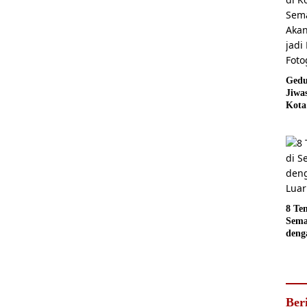
Gedu
Jiwa
Kota
Sema
Akan
jadi
Foto
8 Te
Sema
deng
Luar
Ber