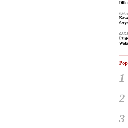
Diik
03/0
Kawa
Sety
02/0
Perg
Waki
Tega
Pop
1
2
3