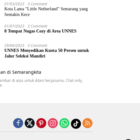
01/03/2023
3 Comment
Kota Lama “Little Netherland” Semarang yang
Semakin Kece
01/07/2023
3 Comment
8 Tempat Nugas Cozy di Area UNNES
29/06/2023
3 Comment
UNNES Menyedikan Kuota 50 Persen untuk
Jalur Seleksi Mandiri
gambar di atas untuk iklan/ kerjasama. Chat only,
se