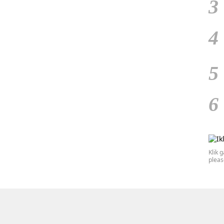
3
4
5
6
Klik 
plea