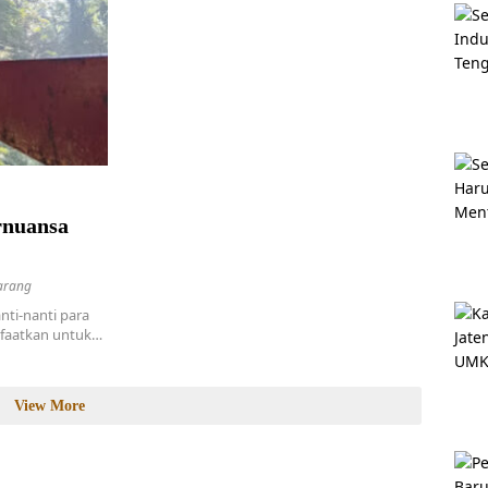
rnuansa
arang
ti-nanti para
nfaatkan untuk…
View More