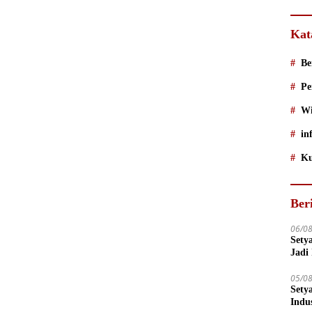
Kat
Be
Pe
Wi
in
Ku
Ber
06/0
Sety
Jadi
05/0
Sety
Indu