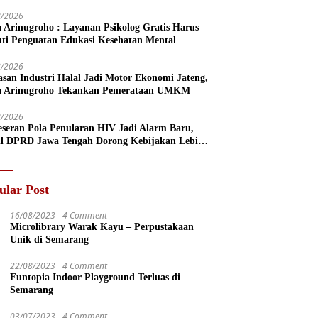
8/2026
a Arinugroho : Layanan Psikolog Gratis Harus
uti Penguatan Edukasi Kesehatan Mental
8/2026
san Industri Halal Jadi Motor Ekonomi Jateng,
a Arinugroho Tekankan Pemerataan UMKM
8/2026
eseran Pola Penularan HIV Jadi Alarm Baru,
l DPRD Jawa Tengah Dorong Kebijakan Lebih
s
ular Post
16/08/2023
4 Comment
Microlibrary Warak Kayu – Perpustakaan
Unik di Semarang
22/08/2023
4 Comment
Funtopia Indoor Playground Terluas di
Semarang
03/07/2023
4 Comment