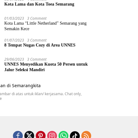
Kota Lama dan Kota Toea Semarang
01/03/2023
3 Comment
Kota Lama “Little Netherland” Semarang yang
Semakin Kece
01/07/2023
3 Comment
8 Tempat Nugas Cozy di Area UNNES
29/06/2023
3 Comment
UNNES Menyedikan Kuota 50 Persen untuk
Jalur Seleksi Mandiri
gambar di atas untuk iklan/ kerjasama. Chat only,
se