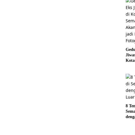
Gedu
Jiwa
Kota
Sema
Akan
jadi
Foto
8 Te
Sema
deng
Luar