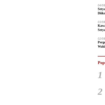
04/0
Sety
Diik
03/0
Kawa
Sety
02/0
Perg
Waki
Tega
Pop
1
2