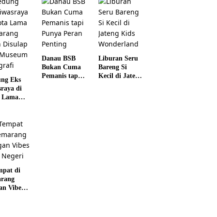
Danau BSB
Liburan Seru
Bukan Cuma
Bareng Si
Pemanis tapi
Kecil di Jateng
ng Eks
Punya Peran
Kids
sraya di
Penting
Wonderland
 Lama
rang
 Disulap
 Museum
grafi
mpat di
rang
an Vibes
 Negeri