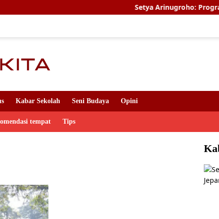
Setya Arinugroho: Program Magang 
us
Kabar Sekolah
Seni Budaya
Opini
komendasi tempat
Tips
Ka