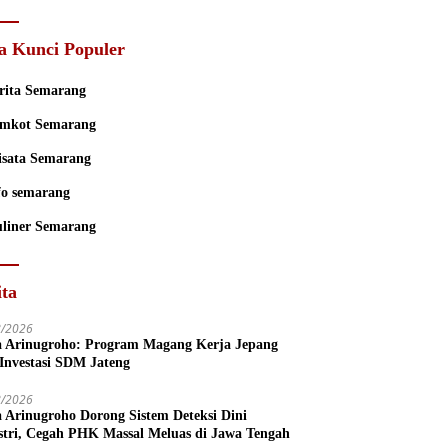
Mental
a Kunci Populer
rita Semarang
mkot Semarang
sata Semarang
fo semarang
liner Semarang
ita
8/2026
a Arinugroho: Program Magang Kerja Jepang
 Investasi SDM Jateng
8/2026
a Arinugroho Dorong Sistem Deteksi Dini
stri, Cegah PHK Massal Meluas di Jawa Tengah