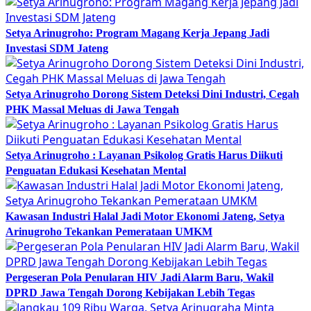
Setya Arinugroho: Program Magang Kerja Jepang Jadi
Investasi SDM Jateng
Setya Arinugroho Dorong Sistem Deteksi Dini Industri, Cegah
PHK Massal Meluas di Jawa Tengah
Setya Arinugroho : Layanan Psikolog Gratis Harus Diikuti
Penguatan Edukasi Kesehatan Mental
Kawasan Industri Halal Jadi Motor Ekonomi Jateng, Setya
Arinugroho Tekankan Pemerataan UMKM
Pergeseran Pola Penularan HIV Jadi Alarm Baru, Wakil
DPRD Jawa Tengah Dorong Kebijakan Lebih Tegas