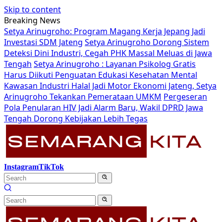
Skip to content
Breaking News
Setya Arinugroho: Program Magang Kerja Jepang Jadi
Investasi SDM Jateng
Setya Arinugroho Dorong Sistem
Deteksi Dini Industri, Cegah PHK Massal Meluas di Jawa
Tengah
Setya Arinugroho : Layanan Psikolog Gratis
Harus Diikuti Penguatan Edukasi Kesehatan Mental
Kawasan Industri Halal Jadi Motor Ekonomi Jateng, Setya
Arinugroho Tekankan Pemerataan UMKM
Pergeseran
Pola Penularan HIV Jadi Alarm Baru, Wakil DPRD Jawa
Tengah Dorong Kebijakan Lebih Tegas
Instagram
TikTok