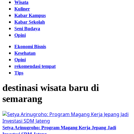
Wisata
Kuliner
Kabar Kampus
Kabar Sekolah
Seni Budaya
Opini
Ekonomi Bisnis
Kesehatan
Opini
rekomendasi tempat
Tips
destinasi wisata baru di
semarang
Setya Arinugroho: Program Magang Kerja Jepang Jadi