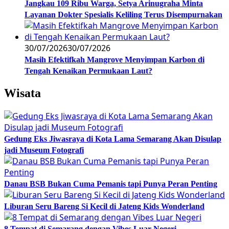
Jangkau 109 Ribu Warga, Setya Arinugraha Minta
Layanan Dokter Spesialis Keliling Terus Disempurnakan
30/07/2026
30/07/2026
Masih Efektifkah Mangrove Menyimpan Karbon di
Tengah Kenaikan Permukaan Laut?
Wisata
Gedung Eks Jiwasraya di Kota Lama Semarang Akan Disulap
jadi Museum Fotografi
Danau BSB Bukan Cuma Pemanis tapi Punya Peran Penting
Liburan Seru Bareng Si Kecil di Jateng Kids Wonderland
8 Tempat di Semarang dengan Vibes Luar Negeri