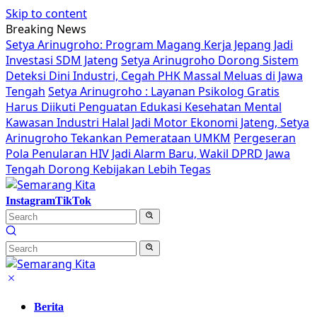
Skip to content
Breaking News
Setya Arinugroho: Program Magang Kerja Jepang Jadi
Investasi SDM Jateng
Setya Arinugroho Dorong Sistem
Deteksi Dini Industri, Cegah PHK Massal Meluas di Jawa
Tengah
Setya Arinugroho : Layanan Psikolog Gratis
Harus Diikuti Penguatan Edukasi Kesehatan Mental
Kawasan Industri Halal Jadi Motor Ekonomi Jateng, Setya
Arinugroho Tekankan Pemerataan UMKM
Pergeseran
Pola Penularan HIV Jadi Alarm Baru, Wakil DPRD Jawa
Tengah Dorong Kebijakan Lebih Tegas
Instagram
TikTok
Berita