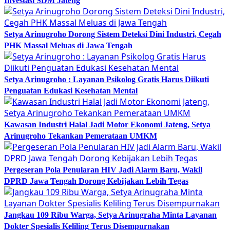
Investasi SDM Jateng
Setya Arinugroho Dorong Sistem Deteksi Dini Industri, Cegah
PHK Massal Meluas di Jawa Tengah
Setya Arinugroho : Layanan Psikolog Gratis Harus Diikuti
Penguatan Edukasi Kesehatan Mental
Kawasan Industri Halal Jadi Motor Ekonomi Jateng, Setya
Arinugroho Tekankan Pemerataan UMKM
Pergeseran Pola Penularan HIV Jadi Alarm Baru, Wakil
DPRD Jawa Tengah Dorong Kebijakan Lebih Tegas
Jangkau 109 Ribu Warga, Setya Arinugraha Minta Layanan
Dokter Spesialis Keliling Terus Disempurnakan