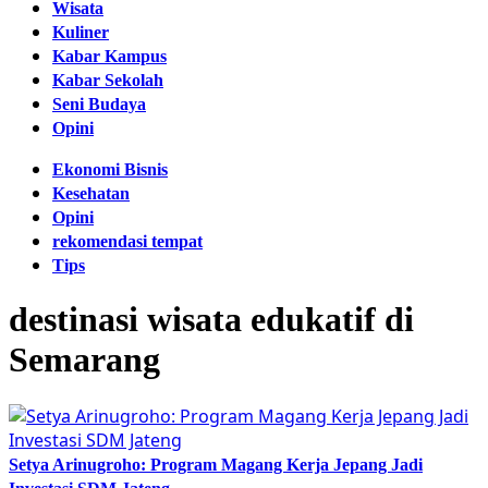
Wisata
Kuliner
Kabar Kampus
Kabar Sekolah
Seni Budaya
Opini
Ekonomi Bisnis
Kesehatan
Opini
rekomendasi tempat
Tips
destinasi wisata edukatif di
Semarang
Setya Arinugroho: Program Magang Kerja Jepang Jadi