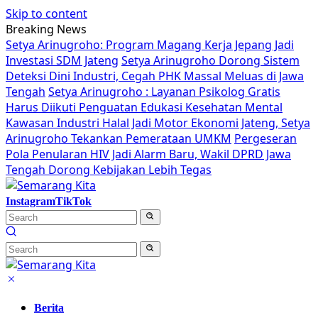
Skip to content
Breaking News
Setya Arinugroho: Program Magang Kerja Jepang Jadi
Investasi SDM Jateng
Setya Arinugroho Dorong Sistem
Deteksi Dini Industri, Cegah PHK Massal Meluas di Jawa
Tengah
Setya Arinugroho : Layanan Psikolog Gratis
Harus Diikuti Penguatan Edukasi Kesehatan Mental
Kawasan Industri Halal Jadi Motor Ekonomi Jateng, Setya
Arinugroho Tekankan Pemerataan UMKM
Pergeseran
Pola Penularan HIV Jadi Alarm Baru, Wakil DPRD Jawa
Tengah Dorong Kebijakan Lebih Tegas
Instagram
TikTok
Berita