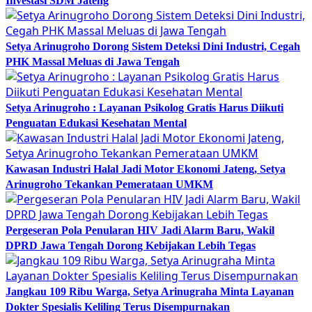
Investasi SDM Jateng
Setya Arinugroho Dorong Sistem Deteksi Dini Industri, Cegah
PHK Massal Meluas di Jawa Tengah
Setya Arinugroho : Layanan Psikolog Gratis Harus Diikuti
Penguatan Edukasi Kesehatan Mental
Kawasan Industri Halal Jadi Motor Ekonomi Jateng, Setya
Arinugroho Tekankan Pemerataan UMKM
Pergeseran Pola Penularan HIV Jadi Alarm Baru, Wakil
DPRD Jawa Tengah Dorong Kebijakan Lebih Tegas
Jangkau 109 Ribu Warga, Setya Arinugraha Minta Layanan
Dokter Spesialis Keliling Terus Disempurnakan