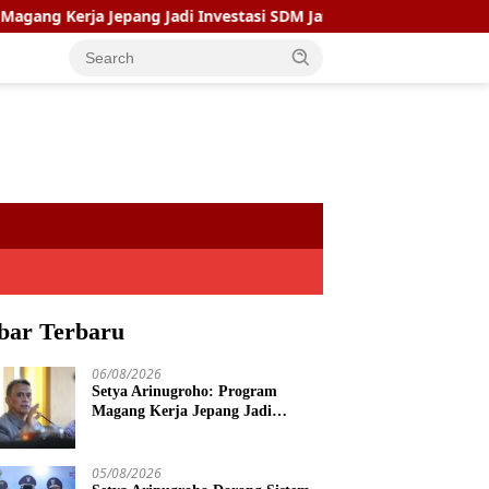
rja Jepang Jadi Investasi SDM Jateng
Setya Arinugroho 
bar Terbaru
06/08/2026
Setya Arinugroho: Program
Magang Kerja Jepang Jadi
Investasi SDM Jateng
05/08/2026