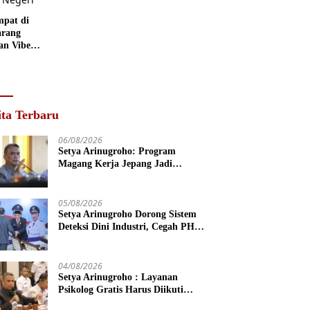
mpat di
rang
an Vibes
 Negeri
ita Terbaru
06/08/2026
Setya Arinugroho: Program
Magang Kerja Jepang Jadi
Investasi SDM Jateng
05/08/2026
Setya Arinugroho Dorong Sistem
Deteksi Dini Industri, Cegah PHK
Massal Meluas di Jawa Tengah
04/08/2026
Setya Arinugroho : Layanan
Psikolog Gratis Harus Diikuti
Penguatan Edukasi Kesehatan