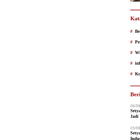
Kat
Be
Pe
Wi
in
Ku
Ber
06/0
Sety
Jadi
05/0
Sety
Indu