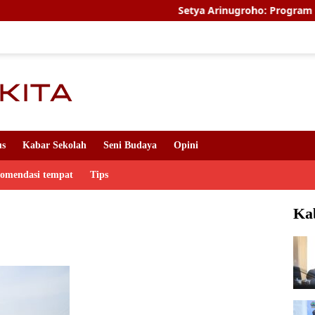
Setya Arinugroho: Program Magang Ke
us
Kabar Sekolah
Seni Budaya
Opini
komendasi tempat
Tips
Ka