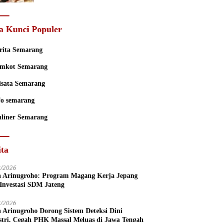
Mental
a Kunci Populer
rita Semarang
mkot Semarang
sata Semarang
fo semarang
liner Semarang
ita
8/2026
a Arinugroho: Program Magang Kerja Jepang
 Investasi SDM Jateng
8/2026
a Arinugroho Dorong Sistem Deteksi Dini
stri, Cegah PHK Massal Meluas di Jawa Tengah