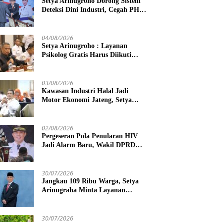
Setya Arinugroho Dorong Sistem
Deteksi Dini Industri, Cegah PHK
Massal Meluas di Jawa Tengah
04/08/2026
Setya Arinugroho : Layanan
Psikolog Gratis Harus Diikuti
Penguatan Edukasi Kesehatan
Mental
03/08/2026
Kawasan Industri Halal Jadi
Motor Ekonomi Jateng, Setya
Arinugroho Tekankan
Pemerataan UMKM
02/08/2026
Pergeseran Pola Penularan HIV
Jadi Alarm Baru, Wakil DPRD
Jawa Tengah Dorong Kebijakan
Lebih Tegas
30/07/2026
Jangkau 109 Ribu Warga, Setya
Arinugraha Minta Layanan
Dokter Spesialis Keliling Terus
Disempurnakan
30/07/2026