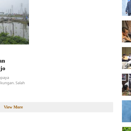
an
jo
upaya
gkungan. Salah
View More