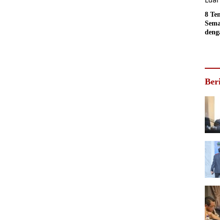
8 Te
Sema
deng
Luar
Ber