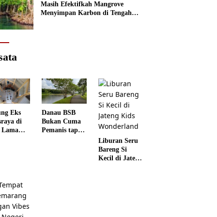
Masih Efektifkah Mangrove
Menyimpan Karbon di Tengah
Kenaikan Permukaan Laut?
sata
ng Eks
Danau BSB
sraya di
Bukan Cuma
 Lama
Pemanis tapi
rang
Punya Peran
Liburan Seru
 Disulap
Penting
Bareng Si
 Museum
Kecil di Jateng
grafi
Kids
Wonderland