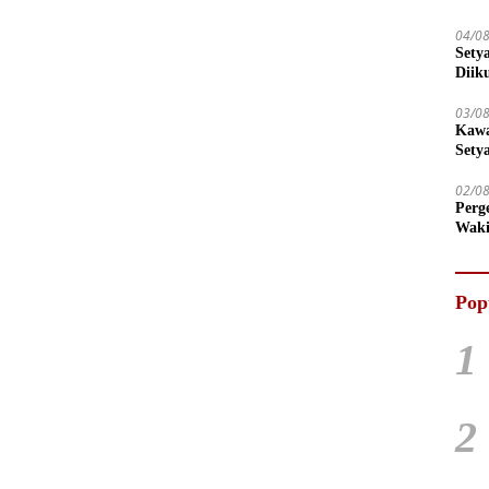
04/0
Sety
Diik
03/0
Kawa
Sety
02/0
Perg
Waki
Tega
Pop
1
2