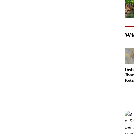
Wi
Gedu
Jiwa
Kota
Sema
Akan
jadi
Foto