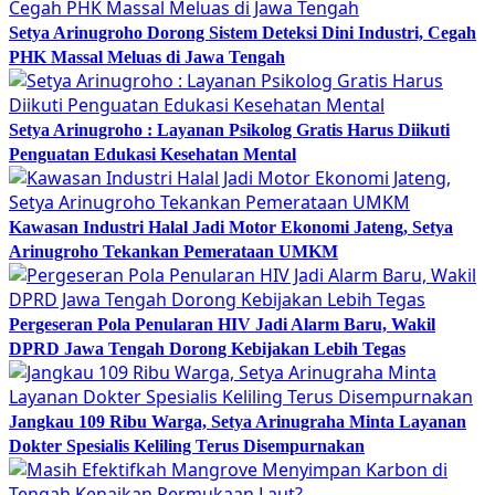
Setya Arinugroho Dorong Sistem Deteksi Dini Industri, Cegah
PHK Massal Meluas di Jawa Tengah
Setya Arinugroho : Layanan Psikolog Gratis Harus Diikuti
Penguatan Edukasi Kesehatan Mental
Kawasan Industri Halal Jadi Motor Ekonomi Jateng, Setya
Arinugroho Tekankan Pemerataan UMKM
Pergeseran Pola Penularan HIV Jadi Alarm Baru, Wakil
DPRD Jawa Tengah Dorong Kebijakan Lebih Tegas
Jangkau 109 Ribu Warga, Setya Arinugraha Minta Layanan
Dokter Spesialis Keliling Terus Disempurnakan