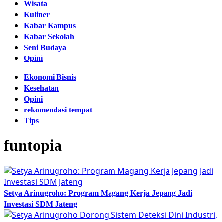
Wisata
Kuliner
Kabar Kampus
Kabar Sekolah
Seni Budaya
Opini
Ekonomi Bisnis
Kesehatan
Opini
rekomendasi tempat
Tips
funtopia
Setya Arinugroho: Program Magang Kerja Jepang Jadi
Investasi SDM Jateng