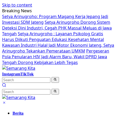
Skip to content
Breaking News
Setya Arinugroho: Program Magang Kerja Jepang Jadi
Investasi SDM Jateng
Setya Arinugroho Dorong Sistem
Deteksi Dini Industri, Cegah PHK Massal Meluas di Jawa
Tengah
Setya Arinugroho : Layanan Psikolog Gratis
Harus Diikuti Penguatan Edukasi Kesehatan Mental
Kawasan Industri Halal Jadi Motor Ekonomi Jateng, Setya
Arinugroho Tekankan Pemerataan UMKM
Pergeseran
Pola Penularan HIV Jadi Alarm Baru, Wakil DPRD Jawa
Tengah Dorong Kebijakan Lebih Tegas
Instagram
TikTok
Berita