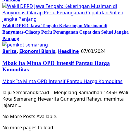
Wakil DPRD Jawa Tengah: Kekeringan Musiman di
Banyumas-Cilacap Perlu Penanganan Cepat dan Solusi Jangka
Panjang
Berita
,
Ekonomi Bisnis
,
Headline
07/03/2024
Mbak Ita Minta OPD Intensif Pantau Harga
Komoditas
Mbak Ita Minta OPD Intensif Pantau Harga Komoditas
Ia ju Semarangkita.id – Menjelang Ramadhan 1445H Wali
Kota Semarang Hevearita Gunaryanti Rahayu meminta
jajaran…
No More Posts Available.
No more pages to load.