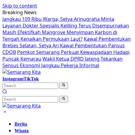
Skip to content
Breaking News
Jangkau 109 Ribu Warga, Setya Arinugraha Minta
Layanan Dokter Spesialis Keliling Terus Disempurnakan
Masih Efektifkah Mangrove Menyimpan Karbon di
Tengah Kenaikan Permukaan Laut?
Kawal Pembentukan
Brebes Selatan, Setya Ari Kawal Pembentukan Pansus
CDOB
Pemkot Semarang Perkuat Kewaspadaan Hadapi
Puncak Kemarau
Wakil Ketua DPRD Jateng Tekankan
Sensus Ekonomi Jangkau Pekerja Informal
Instagram
TikTok
Berita
Wisata