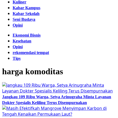
Kuliner
Kabar Kampus
Kabar Sekolah
Seni Budaya
Opini
Ekonomi Bisnis
Kesehatan
Opini
rekomendasi tempat
Tips
harga komoditas
Jangkau 109 Ribu Warga, Setya Arinugraha Minta Layanan
Dokter Spesialis Keliling Terus Disempurnakan