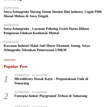
05/08/2026
Setya Arinugroho Dorong Sistem Deteksi Dini Industri, Cegah PHK
Massal Meluas di Jawa Tengah
04/08/2026
Setya Arinugroho : Layanan Psikolog Gratis Harus Diikuti
Penguatan Edukasi Kesehatan Mental
03/08/2026
Kawasan Industri Halal Jadi Motor Ekonomi Jateng, Setya
Arinugroho Tekankan Pemerataan UMKM
Popular Post
16/08/2023
4 Comment
1
Microlibrary Warak Kayu – Perpustakaan Unik di
Semarang
22/08/2023
4 Comment
2
Funtopia Indoor Playground Terluas di Semarang
03/07/2023
4 Comment