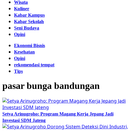
Wisata
Kuliner
Kabar Kampus
Kabar Sekolah
Seni Budaya
Opini
Ekonomi Bisnis
Kesehatan
Opini
rekomendasi tempat
Tips
pasar bunga bandungan
Setya Arinugroho: Program Magang Kerja Jepang Jadi
Investasi SDM Jateng