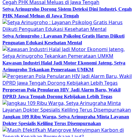
Setya Arinugroho Dorong Sistem Deteksi Dini Industri, Cegah
PHK Massal Meluas di Jawa Tengah
Setya Arinugroho : Layanan Psikolog Gratis Harus Diikuti
Penguatan Edukasi Kesehatan Mental
Kawasan Industri Halal Jadi Motor Ekonomi Jateng, Setya
Arinugroho Tekankan Pemerataan UMKM
Pergeseran Pola Penularan HIV Jadi Alarm Baru, Wakil
DPRD Jawa Tengah Dorong Kebijakan Lebih Tegas
Jangkau 109 Ribu Warga, Setya Arinugraha Minta Layanan
Dokter Spesialis Keliling Terus Disempurnakan