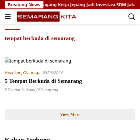
Skip
oho: Program Magang Kerja Jepang Jadi Investasi SDM Jateng
Breaking News
to
content
tempat berkuda di semarang
Headline
,
Olahraga
05/06/2024
5 Tempat Berkuda di Semarang
5 Tempat Berkuda Di Semarang
View More
Kabar Terbaru