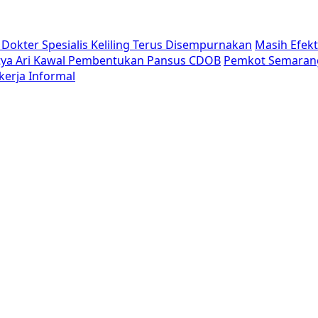
Dokter Spesialis Keliling Terus Disempurnakan
Masih Efek
tya Ari Kawal Pembentukan Pansus CDOB
Pemkot Semaran
erja Informal