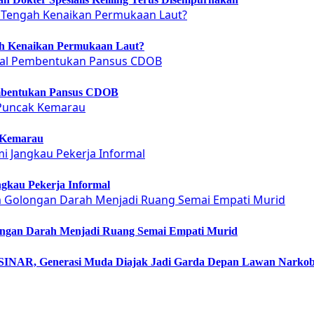
ah Kenaikan Permukaan Laut?
embentukan Pansus CDOB
 Kemarau
gkau Pekerja Informal
ongan Darah Menjadi Ruang Semai Empati Murid
NAR, Generasi Muda Diajak Jadi Garda Depan Lawan Narko