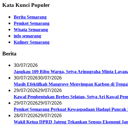
Kata Kunci Populer
Berita Semarang
Pemkot Semarang
Wisata Semarang
info semarang
Kuliner Semarang
Berita
30/07/2026
Jangkau 109 Ribu Warga, Setya Arinugraha Minta Layanan
30/07/2026
30/07/2026
Masih Efektifkah Mangrove Menyimpan Karbon di Teng
29/07/2026
29/07/2026
Kawal Pembentukan Brebes Selatan, Setya Ari Kawal P
29/07/2026
29/07/2026
Pemkot Semarang Perkuat Kewaspadaan Hadapi Puncak
28/07/2026
29/07/2026
Wakil Ketua DPRD Jateng Tekankan Sensus Ekonomi Jan