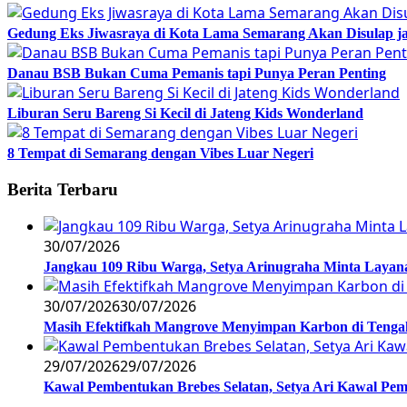
Gedung Eks Jiwasraya di Kota Lama Semarang Akan Disulap j
Danau BSB Bukan Cuma Pemanis tapi Punya Peran Penting
Liburan Seru Bareng Si Kecil di Jateng Kids Wonderland
8 Tempat di Semarang dengan Vibes Luar Negeri
Berita Terbaru
30/07/2026
Jangkau 109 Ribu Warga, Setya Arinugraha Minta Layanan
30/07/2026
30/07/2026
Masih Efektifkah Mangrove Menyimpan Karbon di Teng
29/07/2026
29/07/2026
Kawal Pembentukan Brebes Selatan, Setya Ari Kawal P