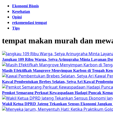
Ekonomi Bisnis
Kesehatan
Opini
rekomendasi tempat
Tips
tempat makan murah dan mewa
Jangkau 109 Ribu Warga, Setya Arinugraha Minta Layanan Dokt
Masih Efektifkah Mangrove Menyimpan Karbon di Tengah Ke
Kawal Pembentukan Brebes Selatan, Setya Ari Kawal Pemben
Pemkot Semarang Perkuat Kewaspadaan Hadapi Puncak Kema
Wakil Ketua DPRD Jateng Tekankan Sensus Ekonomi Jangkau 