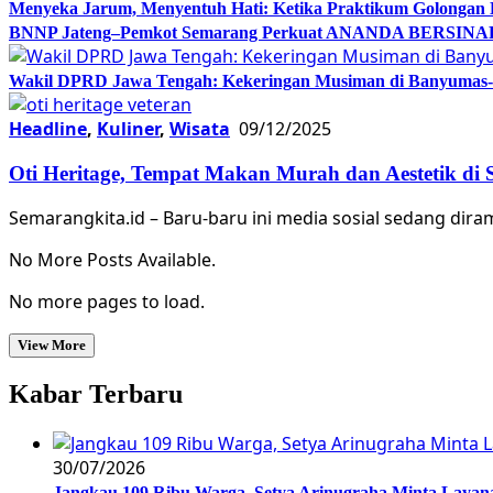
Menyeka Jarum, Menyentuh Hati: Ketika Praktikum Golongan
BNNP Jateng–Pemkot Semarang Perkuat ANANDA BERSINAR, 
Wakil DPRD Jawa Tengah: Kekeringan Musiman di Banyumas-Ci
Headline
,
Kuliner
,
Wisata
09/12/2025
Oti Heritage, Tempat Makan Murah dan Aestetik di
Semarangkita.id – Baru-baru ini media sosial sedang d
No More Posts Available.
No more pages to load.
View More
Kabar Terbaru
30/07/2026
Jangkau 109 Ribu Warga, Setya Arinugraha Minta Layanan