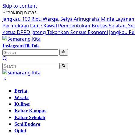
Skip to content
Breaking News
Jangkau 109 Ribu Warga, Setya Arinugraha Minta Layanan 
Permukaan Laut?
Kawal Pembentukan Brebes Selatan, Se
Ketua DPRD Jateng Tekankan Sensus Ekonomi Jangkau Pek
Instagram
TikTok
Berita
Wisata
Kuliner
Kabar Kampus
Kabar Sekolah
Seni Budaya
Opini