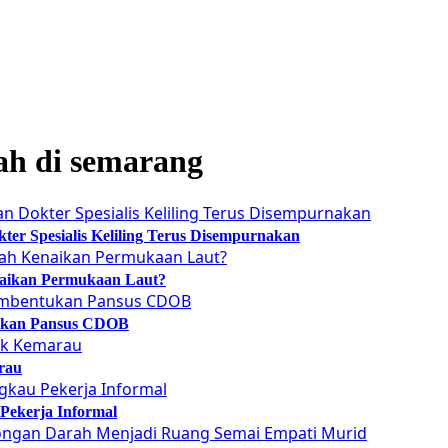
h di semarang
er Spesialis Keliling Terus Disempurnakan
naikan Permukaan Laut?
tukan Pansus CDOB
rau
Pekerja Informal