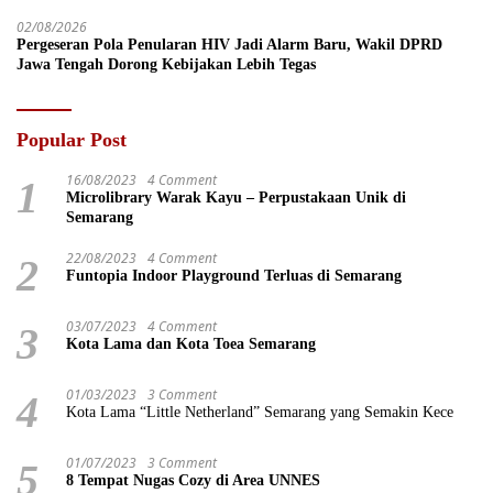
02/08/2026
Pergeseran Pola Penularan HIV Jadi Alarm Baru, Wakil DPRD
Jawa Tengah Dorong Kebijakan Lebih Tegas
Popular Post
16/08/2023
4 Comment
1
Microlibrary Warak Kayu – Perpustakaan Unik di
Semarang
22/08/2023
4 Comment
2
Funtopia Indoor Playground Terluas di Semarang
03/07/2023
4 Comment
3
Kota Lama dan Kota Toea Semarang
01/03/2023
3 Comment
4
Kota Lama “Little Netherland” Semarang yang Semakin Kece
01/07/2023
3 Comment
5
8 Tempat Nugas Cozy di Area UNNES