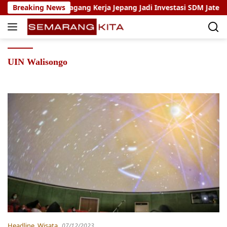
Skip
o: Program Magang Kerja Jepang Jadi Investasi SDM Jateng
Breaking News
to
content
UIN Walisongo
Headline
,
Wisata
07/12/2023