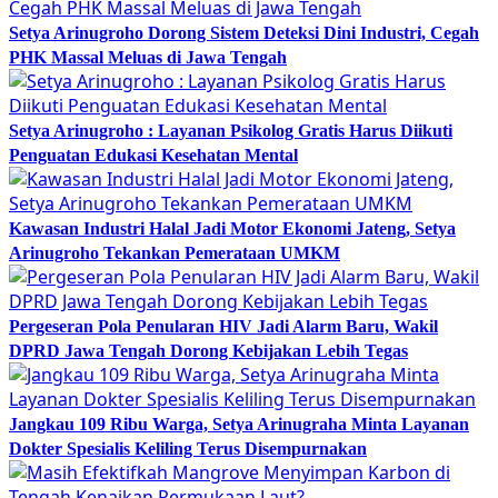
Setya Arinugroho Dorong Sistem Deteksi Dini Industri, Cegah
PHK Massal Meluas di Jawa Tengah
Setya Arinugroho : Layanan Psikolog Gratis Harus Diikuti
Penguatan Edukasi Kesehatan Mental
Kawasan Industri Halal Jadi Motor Ekonomi Jateng, Setya
Arinugroho Tekankan Pemerataan UMKM
Pergeseran Pola Penularan HIV Jadi Alarm Baru, Wakil
DPRD Jawa Tengah Dorong Kebijakan Lebih Tegas
Jangkau 109 Ribu Warga, Setya Arinugraha Minta Layanan
Dokter Spesialis Keliling Terus Disempurnakan