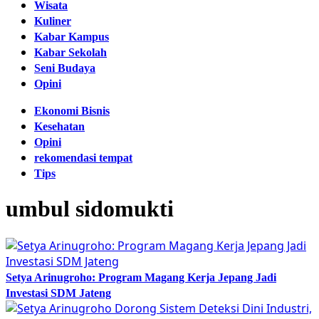
Wisata
Kuliner
Kabar Kampus
Kabar Sekolah
Seni Budaya
Opini
Ekonomi Bisnis
Kesehatan
Opini
rekomendasi tempat
Tips
umbul sidomukti
Setya Arinugroho: Program Magang Kerja Jepang Jadi
Investasi SDM Jateng