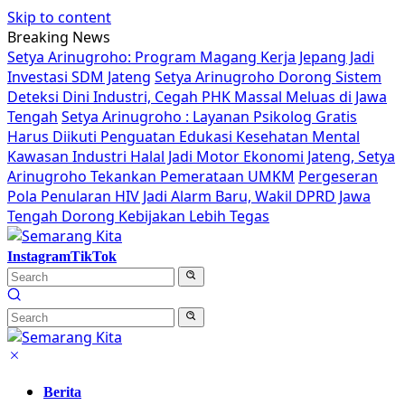
Skip to content
Breaking News
Setya Arinugroho: Program Magang Kerja Jepang Jadi
Investasi SDM Jateng
Setya Arinugroho Dorong Sistem
Deteksi Dini Industri, Cegah PHK Massal Meluas di Jawa
Tengah
Setya Arinugroho : Layanan Psikolog Gratis
Harus Diikuti Penguatan Edukasi Kesehatan Mental
Kawasan Industri Halal Jadi Motor Ekonomi Jateng, Setya
Arinugroho Tekankan Pemerataan UMKM
Pergeseran
Pola Penularan HIV Jadi Alarm Baru, Wakil DPRD Jawa
Tengah Dorong Kebijakan Lebih Tegas
Instagram
TikTok
Berita