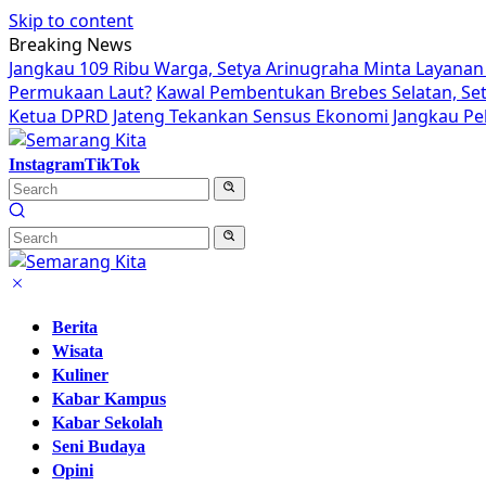
Skip to content
Breaking News
Jangkau 109 Ribu Warga, Setya Arinugraha Minta Layanan 
Permukaan Laut?
Kawal Pembentukan Brebes Selatan, Se
Ketua DPRD Jateng Tekankan Sensus Ekonomi Jangkau Pek
Instagram
TikTok
Berita
Wisata
Kuliner
Kabar Kampus
Kabar Sekolah
Seni Budaya
Opini