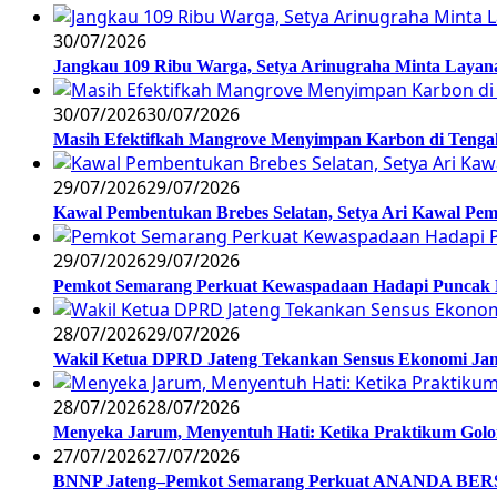
30/07/2026
Jangkau 109 Ribu Warga, Setya Arinugraha Minta Layanan
30/07/2026
30/07/2026
Masih Efektifkah Mangrove Menyimpan Karbon di Teng
29/07/2026
29/07/2026
Kawal Pembentukan Brebes Selatan, Setya Ari Kawal P
29/07/2026
29/07/2026
Pemkot Semarang Perkuat Kewaspadaan Hadapi Puncak
28/07/2026
29/07/2026
Wakil Ketua DPRD Jateng Tekankan Sensus Ekonomi Jan
28/07/2026
28/07/2026
Menyeka Jarum, Menyentuh Hati: Ketika Praktikum Gol
27/07/2026
27/07/2026
BNNP Jateng–Pemkot Semarang Perkuat ANANDA BERSI