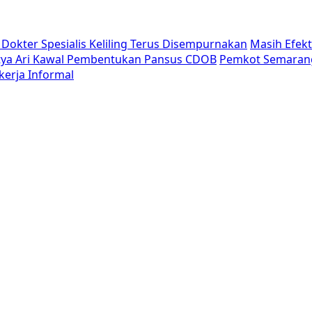
Dokter Spesialis Keliling Terus Disempurnakan
Masih Efek
tya Ari Kawal Pembentukan Pansus CDOB
Pemkot Semaran
erja Informal