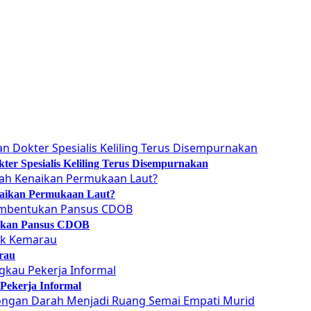
er Spesialis Keliling Terus Disempurnakan
naikan Permukaan Laut?
tukan Pansus CDOB
rau
Pekerja Informal