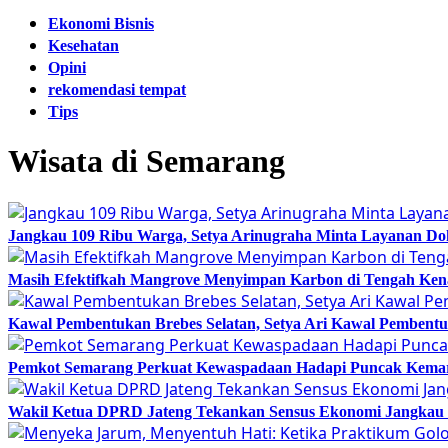
Ekonomi Bisnis
Kesehatan
Opini
rekomendasi tempat
Tips
Wisata di Semarang
Jangkau 109 Ribu Warga, Setya Arinugraha Minta Layanan Dokt
Masih Efektifkah Mangrove Menyimpan Karbon di Tengah Ke
Kawal Pembentukan Brebes Selatan, Setya Ari Kawal Pemben
Pemkot Semarang Perkuat Kewaspadaan Hadapi Puncak Kema
Wakil Ketua DPRD Jateng Tekankan Sensus Ekonomi Jangkau 