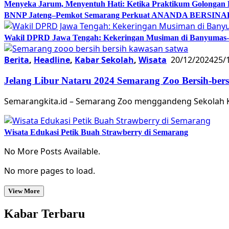
Menyeka Jarum, Menyentuh Hati: Ketika Praktikum Golongan
BNNP Jateng–Pemkot Semarang Perkuat ANANDA BERSINAR, 
Wakil DPRD Jawa Tengah: Kekeringan Musiman di Banyumas-Ci
Berita
,
Headline
,
Kabar Sekolah
,
Wisata
20/12/2024
25/
Jelang Libur Nataru 2024 Semarang Zoo Bersih-ber
Semarangkita.id – Semarang Zoo menggandeng Sekolah K
Wisata Edukasi Petik Buah Strawberry di Semarang
No More Posts Available.
No more pages to load.
View More
Kabar Terbaru