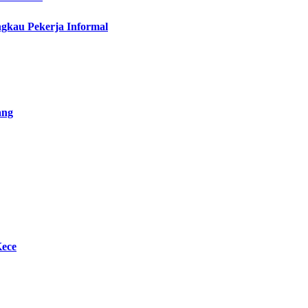
gkau Pekerja Informal
ang
Kece