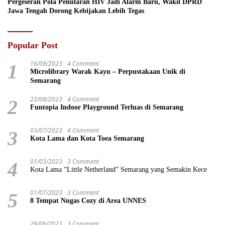
Pergeseran Pola Penularan HIV Jadi Alarm Baru, Wakil DPRD
Jawa Tengah Dorong Kebijakan Lebih Tegas
Popular Post
16/08/2023
4 Comment
1
Microlibrary Warak Kayu – Perpustakaan Unik di
Semarang
22/08/2023
4 Comment
2
Funtopia Indoor Playground Terluas di Semarang
03/07/2023
4 Comment
3
Kota Lama dan Kota Toea Semarang
01/03/2023
3 Comment
4
Kota Lama “Little Netherland” Semarang yang Semakin Kece
01/07/2023
3 Comment
5
8 Tempat Nugas Cozy di Area UNNES
29/06/2023
3 Comment