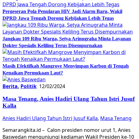
Pergeseran Pola Penularan HIV Jadi Alarm Baru, Wakil
DPRD Jawa Tengah Dorong Kebijakan Lebih Tegas
Jangkau 109 Ribu Warga, Setya Arinugraha Minta Layanan
Dokter Spesialis Keliling Terus Disempurnakan
Masih Efektifkah Mangrove Menyimpan Karbon di Tengah
Kenaikan Permukaan Laut?
Berita
,
Politik
12/02/2024
Masa Tenang, Anies Hadiri Ulang Tahun Istri Jusuf
Kalla
Anies Hadiri Ulang Tahun Istri Jusuf Kalla
,
Masa Tenang
Semarangkita.id – Calon presiden nomor urut 1, Anies
Baswedan mengunjungi kediaman Wakil Presiden ke-10