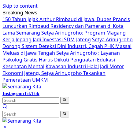
Skip to content
Breaking News
150 Tahun Jejak Arthur Rimbaud di Jawa, Dubes Prancis
Luncurkan Rimbaud Residency dan Pameran di Kota
Lama Semarang
Setya Arinugroho: Program Magang
Kerja Jepang Jadi Investasi SDM Jateng
Setya Arinugroho
Dorong Sistem Deteksi Dini Industri, Cegah PHK Massal
Meluas di Jawa Tengah
Setya Arinugroho : Layanan
Psikolog Gratis Harus Diikuti Penguatan Edukasi
Kesehatan Mental
Kawasan Industri Halal Jadi Motor
Ekonomi Jateng, Setya Arinugroho Tekankan
Pemerataan UMKM
Instagram
TikTok