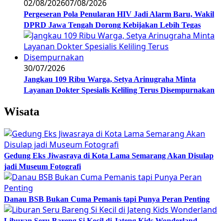
02/08/2026
07/08/2026
Pergeseran Pola Penularan HIV Jadi Alarm Baru, Wakil
DPRD Jawa Tengah Dorong Kebijakan Lebih Tegas
30/07/2026
Jangkau 109 Ribu Warga, Setya Arinugraha Minta
Layanan Dokter Spesialis Keliling Terus Disempurnakan
Wisata
Gedung Eks Jiwasraya di Kota Lama Semarang Akan Disulap
jadi Museum Fotografi
Danau BSB Bukan Cuma Pemanis tapi Punya Peran Penting
Liburan Seru Bareng Si Kecil di Jateng Kids Wonderland