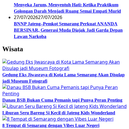
Menyeka Jarum, Menyentuh Hati: Ketika Praktikum
Golongan Darah Menjadi Ruang Semai Empati Murid
27/07/2026
27/07/2026
BNNP Jateng–Pemkot Semarang Perkuat ANANDA
BERSINAR, Generasi Muda Diajak Jadi Garda Depan
Lawan Narkoba
Wisata
Gedung Eks Jiwasraya di Kota Lama Semarang Akan Disulap
jadi Museum Fotografi
Danau BSB Bukan Cuma Pemanis tapi Punya Peran Penting
Liburan Seru Bareng Si Kecil di Jateng Kids Wonderland
8 Tempat di Semarang dengan Vibes Luar Negeri