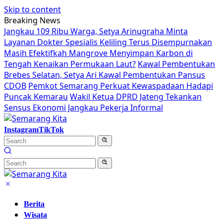
Skip to content
Breaking News
Jangkau 109 Ribu Warga, Setya Arinugraha Minta
Layanan Dokter Spesialis Keliling Terus Disempurnakan
Masih Efektifkah Mangrove Menyimpan Karbon di
Tengah Kenaikan Permukaan Laut?
Kawal Pembentukan
Brebes Selatan, Setya Ari Kawal Pembentukan Pansus
CDOB
Pemkot Semarang Perkuat Kewaspadaan Hadapi
Puncak Kemarau
Wakil Ketua DPRD Jateng Tekankan
Sensus Ekonomi Jangkau Pekerja Informal
Instagram
TikTok
Berita
Wisata