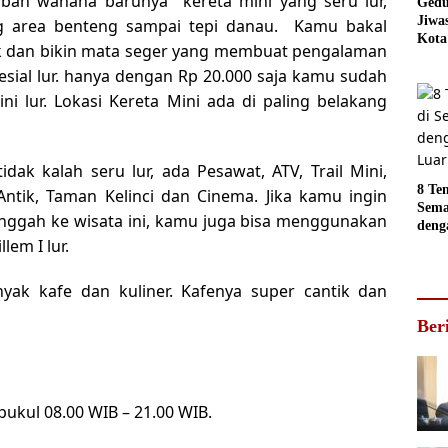
mbah wahana barunya kereta mini yang seru lur,
Gedu
Jiwa
g area benteng sampai tepi danau. Kamu bakal
Kota
 dan bikin mata seger yang membuat pengalaman
Sema
esial lur. hanya dengan Rp 20.000 saja kamu sudah
Akan
jadi
ni lur. Lokasi Kereta Mini ada di paling belakang
Foto
idak kalah seru lur, ada Pesawat, ATV, Trail Mini,
8 Te
ntik, Taman Kelinci dan Cinema. Jika kamu ingin
Sema
ggah ke wisata ini, kamu juga bisa menggunakan
deng
lem I lur.
Luar
yak kafe dan kuliner. Kafenya super cantik dan
Ber
pukul 08.00 WIB – 21.00 WIB.