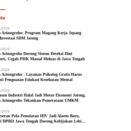
ita
8/2026
a Arinugroho: Program Magang Kerja Jepang
 Investasi SDM Jateng
8/2026
a Arinugroho Dorong Sistem Deteksi Dini
stri, Cegah PHK Massal Meluas di Jawa Tengah
8/2026
a Arinugroho : Layanan Psikolog Gratis Harus
uti Penguatan Edukasi Kesehatan Mental
8/2026
san Industri Halal Jadi Motor Ekonomi Jateng,
a Arinugroho Tekankan Pemerataan UMKM
8/2026
eseran Pola Penularan HIV Jadi Alarm Baru,
l DPRD Jawa Tengah Dorong Kebijakan Lebih
s