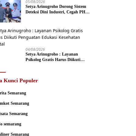
05/08/2026
Setya Arinugroho Dorong Sistem
Deteksi Dini Industri, Cegah PHK
Massal Meluas di Jawa Tengah
04/08/2026
Setya Arinugroho : Layanan
Psikolog Gratis Harus Diikuti
Penguatan Edukasi Kesehatan
Mental
a Kunci Populer
rita Semarang
mkot Semarang
sata Semarang
fo semarang
liner Semarang