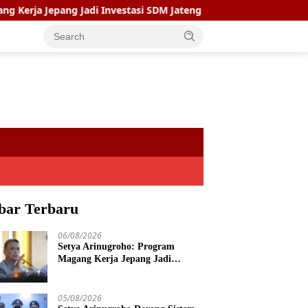
ng Jadi Investasi SDM Jateng
Setya Arinugroho Dorong S
bar Terbaru
06/08/2026
Setya Arinugroho: Program
Magang Kerja Jepang Jadi
Investasi SDM Jateng
05/08/2026