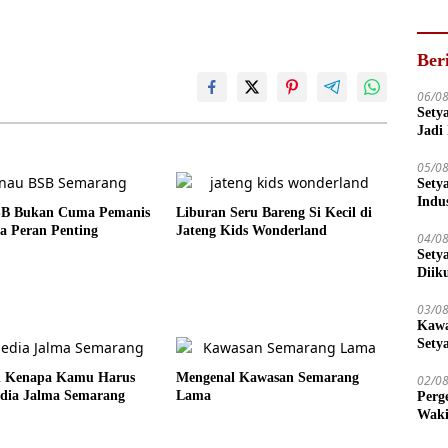
Ber
06/0
Sety
Jadi
05/0
Sety
Indu
B Bukan Cuma Pemanis
Liburan Seru Bareng Si Kecil di
a Peran Penting
Jateng Kids Wonderland
04/0
Sety
Diik
03/0
Kawa
Sety
an Kenapa Kamu Harus
Mengenal Kawasan Semarang
02/0
dia Jalma Semarang
Lama
Perg
Waki
Tega