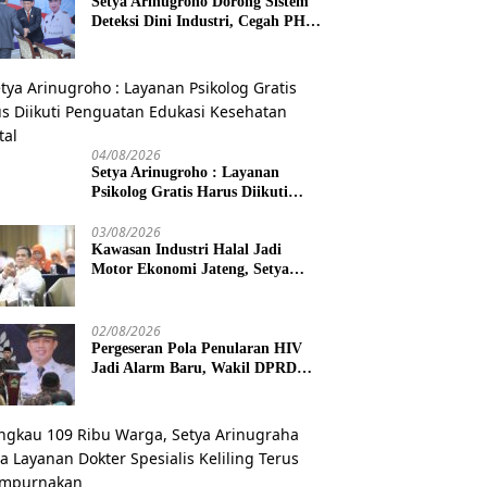
Setya Arinugroho Dorong Sistem
Deteksi Dini Industri, Cegah PHK
Massal Meluas di Jawa Tengah
04/08/2026
Setya Arinugroho : Layanan
Psikolog Gratis Harus Diikuti
Penguatan Edukasi Kesehatan
Mental
03/08/2026
Kawasan Industri Halal Jadi
Motor Ekonomi Jateng, Setya
Arinugroho Tekankan
Pemerataan UMKM
02/08/2026
Pergeseran Pola Penularan HIV
Jadi Alarm Baru, Wakil DPRD
Jawa Tengah Dorong Kebijakan
Lebih Tegas