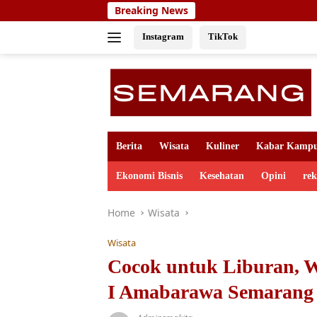
Skip
Breaking News
to
content
Instagram
TikTok
Berita
Wisata
Kuliner
Kabar Kamp
Ekonomi Bisnis
Kesehatan
Opini
re
Home
Wisata
Wisata
Cocok untuk Liburan, 
I Amabarawa Semarang