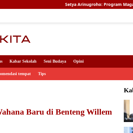
Setya Arinugroho: Program Magang Kerja Jepa
us
Kabar Sekolah
Seni Budaya
Opini
komendasi tempat
Tips
Ka
Wahana Baru di Benteng Willem