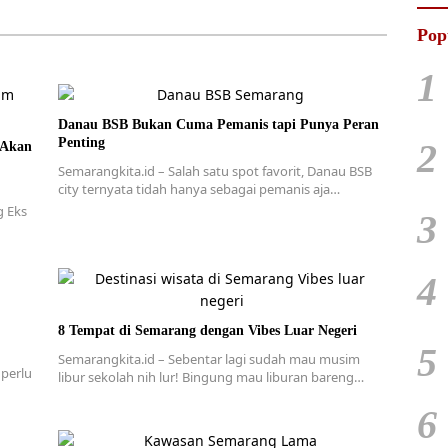
Pop
1
Danau BSB Bukan Cuma Pemanis tapi Punya Peran
Penting
2
 Akan
Semarangkita.id – Salah satu spot favorit, Danau BSB
city ternyata tidah hanya sebagai pemanis aja…
g Eks
3
4
8 Tempat di Semarang dengan Vibes Luar Negeri
5
Semarangkita.id – Sebentar lagi sudah mau musim
 perlu
libur sekolah nih lur! Bingung mau liburan bareng…
6