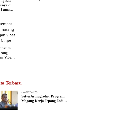
ng Eks
Punya Peran
Kids
sraya di
Penting
Wonderland
 Lama
rang
 Disulap
 Museum
grafi
mpat di
rang
an Vibes
 Negeri
ita Terbaru
06/08/2026
Setya Arinugroho: Program
Magang Kerja Jepang Jadi
Investasi SDM Jateng