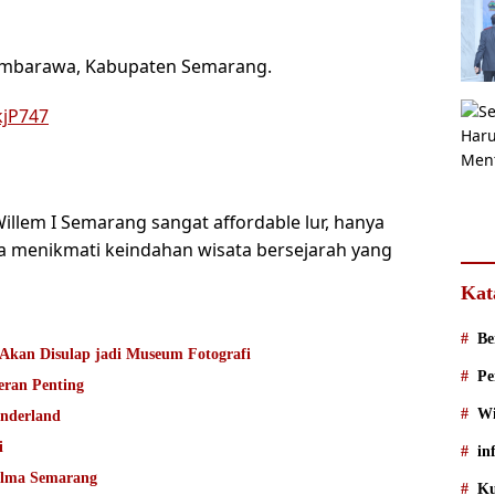
 Ambarawa, Kabupaten Semarang.
kjP747
illem I Semarang sangat affordable lur, hanya
a menikmati keindahan wisata bersejarah yang
Kat
Be
Akan Disulap jadi Museum Fotografi
Pe
ran Penting
Wi
onderland
i
in
alma Semarang
Ku