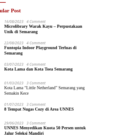
ular Post
16/08/2023
4 Comment
Microlibrary Warak Kayu – Perpustakaan
Unik di Semarang
22/08/2023
4 Comment
Funtopia Indoor Playground Terluas di
Semarang
03/07/2023
4 Comment
Kota Lama dan Kota Toea Semarang
01/03/2023
3 Comment
Kota Lama “Little Netherland” Semarang yang
Semakin Kece
01/07/2023
3 Comment
8 Tempat Nugas Cozy di Area UNNES
29/06/2023
3 Comment
UNNES Menyedikan Kuota 50 Persen untuk
Jalur Seleksi Mandiri