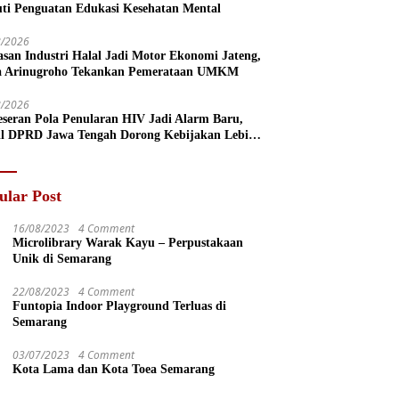
uti Penguatan Edukasi Kesehatan Mental
8/2026
san Industri Halal Jadi Motor Ekonomi Jateng,
a Arinugroho Tekankan Pemerataan UMKM
8/2026
eseran Pola Penularan HIV Jadi Alarm Baru,
l DPRD Jawa Tengah Dorong Kebijakan Lebih
s
ular Post
16/08/2023
4 Comment
Microlibrary Warak Kayu – Perpustakaan
Unik di Semarang
22/08/2023
4 Comment
Funtopia Indoor Playground Terluas di
Semarang
03/07/2023
4 Comment
Kota Lama dan Kota Toea Semarang