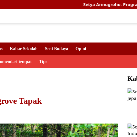
Setya Arinugroho: Program Magang Ke
us
Kabar Sekolah
Seni Budaya
Opini
komendasi tempat
Tips
Ka
rove Tapak