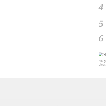
4
5
6
Klik 
plea