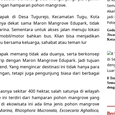
angan hamparan pohon mangrove.
apak di Desa Tugurejo, Kecamatan Tugu, Kota
nya dekat sama Maron Mangrove Edupark, tidak
arina. Sementara untuk akses jalan menuju lokasi
Gedu
Jiwa
mobil/motor bahkan bus. Klian bisa menjadikan
Kota
tu bersama keluarga, sahabat atau teman lur
Sema
Akan
apak memang tidak ada duanya, serta berkonsep
jadi
Foto
rip dengan Maron Mangrove Edupark. Jadi tujuan
end. Yang mengincar destinasi ini tidak hanya para
ngan, tetapi juga pengunjung biasa dari berbagai
8 Te
Sema
deng
snya sekitar 400 hektar, salah satunya di wilayah
Luar
 ini terdiri dari hamparan pohon mangrove yang
di ekowisata ini ada lima jenis pohon mangrove
 M
arina, Rhizophora Mucronata, Excoecaria Aghalloca,
Ber