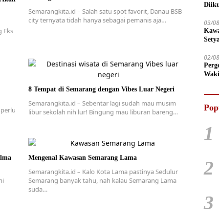
Diik
Semarangkita.id – Salah satu spot favorit, Danau BSB
city ternyata tidah hanya sebagai pemanis aja…
03/0
g Eks
Kawa
Sety
02/0
Perg
Waki
Tega
8 Tempat di Semarang dengan Vibes Luar Negeri
Semarangkita.id – Sebentar lagi sudah mau musim
Pop
 perlu
libur sekolah nih lur! Bingung mau liburan bareng…
1
alma
Mengenal Kawasan Semarang Lama
2
Semarangkita.id – Kalo Kota Lama pastinya Sedulur
mi
Semarang banyak tahu, nah kalau Semarang Lama
suda…
3