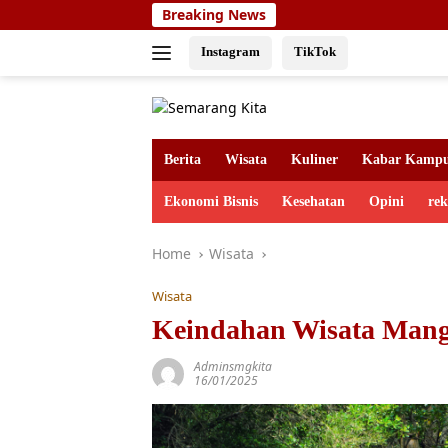
Skip
Breaking News
to
content
Instagram
TikTok
Berita
Wisata
Kuliner
Kabar Kamp
Ekonomi Bisnis
Kesehatan
Opini
re
Home
Wisata
Wisata
Keindahan Wisata Mang
Adminsmgkita
16/01/2025