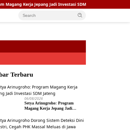
rja Jepang Jadi Investasi SDM Jateng
Setya Arinugroho 
bar Terbaru
06/08/2026
Setya Arinugroho: Program
Magang Kerja Jepang Jadi
Investasi SDM Jateng