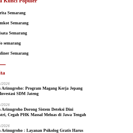
a Kunci Populer
rita Semarang
mkot Semarang
sata Semarang
fo semarang
liner Semarang
ita
8/2026
a Arinugroho: Program Magang Kerja Jepang
 Investasi SDM Jateng
8/2026
a Arinugroho Dorong Sistem Deteksi Dini
stri, Cegah PHK Massal Meluas di Jawa Tengah
8/2026
a Arinugroho : Layanan Psikolog Gratis Harus