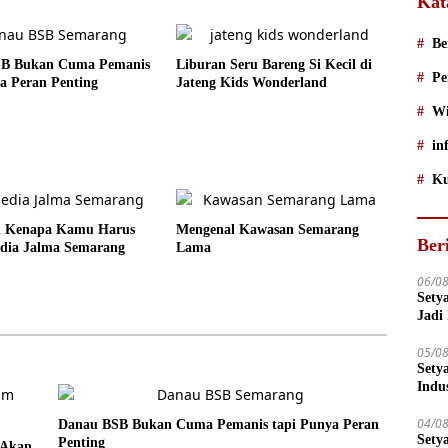
Kat
Be
B Bukan Cuma Pemanis
Liburan Seru Bareng Si Kecil di
Pe
a Peran Penting
Jateng Kids Wonderland
Wi
in
Ku
an Kenapa Kamu Harus
Mengenal Kawasan Semarang
Ber
dia Jalma Semarang
Lama
06/0
Sety
Jadi
05/0
Sety
Indu
04/0
Danau BSB Bukan Cuma Pemanis tapi Punya Peran
Sety
Penting
 Akan