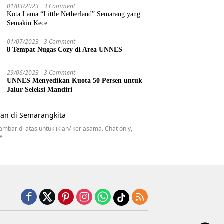
01/03/2023
3 Comment
Kota Lama “Little Netherland” Semarang yang
Semakin Kece
01/07/2023
3 Comment
8 Tempat Nugas Cozy di Area UNNES
29/06/2023
3 Comment
UNNES Menyedikan Kuota 50 Persen untuk
Jalur Seleksi Mandiri
gambar di atas untuk iklan/ kerjasama. Chat only,
se