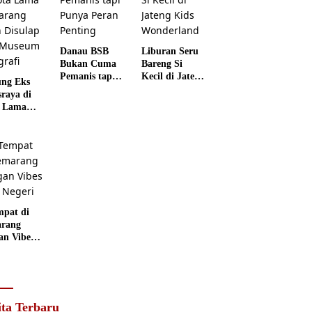
Danau BSB
Liburan Seru
Bukan Cuma
Bareng Si
Pemanis tapi
Kecil di Jateng
ng Eks
Punya Peran
Kids
sraya di
Penting
Wonderland
 Lama
rang
 Disulap
 Museum
grafi
mpat di
rang
an Vibes
 Negeri
ita Terbaru