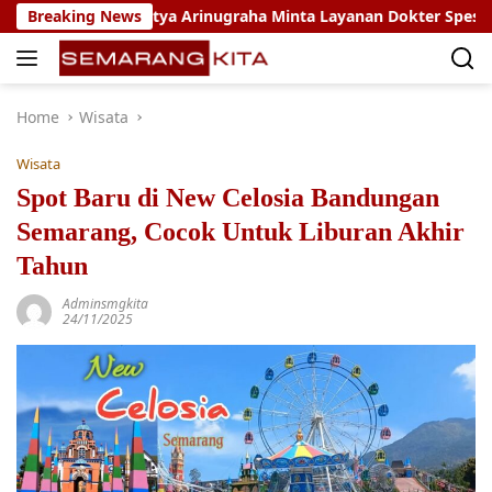
Skip
bu Warga, Setya Arinugraha Minta Layanan Dokter Spesialis Keli
Breaking News
to
content
Home
Wisata
Wisata
Spot Baru di New Celosia Bandungan
Semarang, Cocok Untuk Liburan Akhir
Tahun
Adminsmgkita
24/11/2025