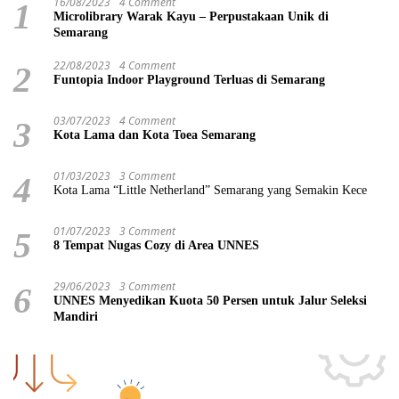
16/08/2023
4 Comment
1
Microlibrary Warak Kayu – Perpustakaan Unik di
Semarang
22/08/2023
4 Comment
2
Funtopia Indoor Playground Terluas di Semarang
03/07/2023
4 Comment
3
Kota Lama dan Kota Toea Semarang
01/03/2023
3 Comment
4
Kota Lama “Little Netherland” Semarang yang Semakin Kece
01/07/2023
3 Comment
5
8 Tempat Nugas Cozy di Area UNNES
29/06/2023
3 Comment
6
UNNES Menyedikan Kuota 50 Persen untuk Jalur Seleksi
Mandiri