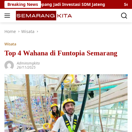
Skip
Kerja Jepang Jadi Investasi SDM Jateng
Breaking News
Setya Arinugro
to
content
Home
Wisata
Wisata
Top 4 Wahana di Funtopia Semarang
Adminsmgkita
26/11/2025