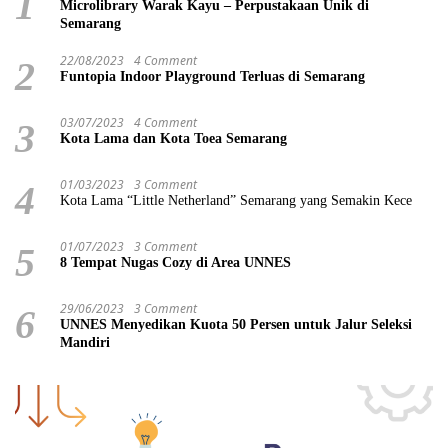
1
Microlibrary Warak Kayu – Perpustakaan Unik di
Semarang
22/08/2023
4 Comment
2
Funtopia Indoor Playground Terluas di Semarang
03/07/2023
4 Comment
3
Kota Lama dan Kota Toea Semarang
01/03/2023
3 Comment
4
Kota Lama “Little Netherland” Semarang yang Semakin Kece
01/07/2023
3 Comment
5
8 Tempat Nugas Cozy di Area UNNES
29/06/2023
3 Comment
6
UNNES Menyedikan Kuota 50 Persen untuk Jalur Seleksi
Mandiri