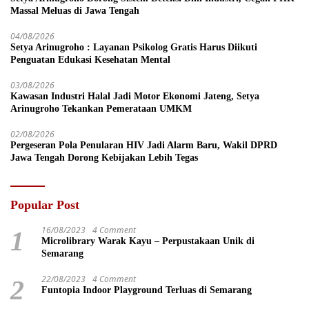
Massal Meluas di Jawa Tengah
04/08/2026
Setya Arinugroho : Layanan Psikolog Gratis Harus Diikuti
Penguatan Edukasi Kesehatan Mental
03/08/2026
Kawasan Industri Halal Jadi Motor Ekonomi Jateng, Setya
Arinugroho Tekankan Pemerataan UMKM
02/08/2026
Pergeseran Pola Penularan HIV Jadi Alarm Baru, Wakil DPRD
Jawa Tengah Dorong Kebijakan Lebih Tegas
Popular Post
16/08/2023
4 Comment
1
Microlibrary Warak Kayu – Perpustakaan Unik di
Semarang
22/08/2023
4 Comment
2
Funtopia Indoor Playground Terluas di Semarang