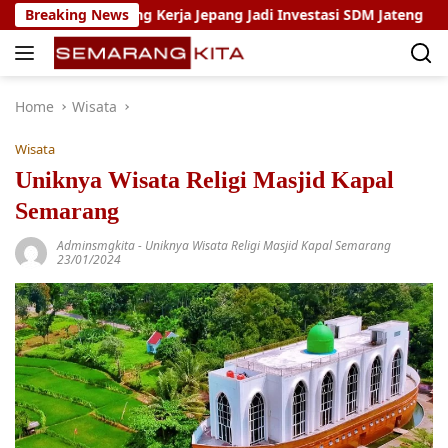
Skip
m Magang Kerja Jepang Jadi Investasi SDM Jateng
Breaking News
Setya
to
content
Home
Wisata
Wisata
Uniknya Wisata Religi Masjid Kapal
Semarang
Adminsmgkita
-
Uniknya Wisata Religi Masjid Kapal Semarang
23/01/2024