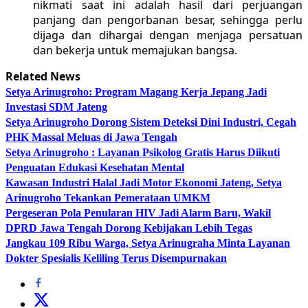
nikmati saat ini adalah hasil dari perjuangan
panjang dan pengorbanan besar, sehingga perlu
dijaga dan dihargai dengan menjaga persatuan
dan bekerja untuk memajukan bangsa.
Related News
Setya Arinugroho: Program Magang Kerja Jepang Jadi
Investasi SDM Jateng
Setya Arinugroho Dorong Sistem Deteksi Dini Industri, Cegah
PHK Massal Meluas di Jawa Tengah
Setya Arinugroho : Layanan Psikolog Gratis Harus Diikuti
Penguatan Edukasi Kesehatan Mental
Kawasan Industri Halal Jadi Motor Ekonomi Jateng, Setya
Arinugroho Tekankan Pemerataan UMKM
Pergeseran Pola Penularan HIV Jadi Alarm Baru, Wakil
DPRD Jawa Tengah Dorong Kebijakan Lebih Tegas
Jangkau 109 Ribu Warga, Setya Arinugraha Minta Layanan
Dokter Spesialis Keliling Terus Disempurnakan