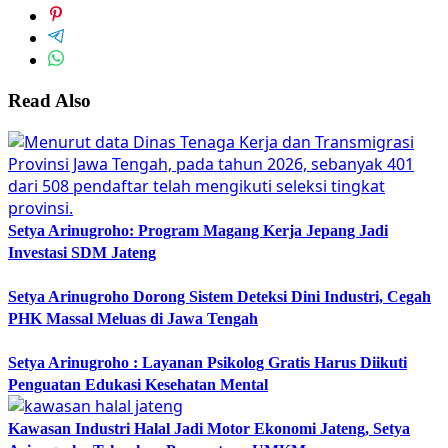
Read Also
Setya Arinugroho: Program Magang Kerja Jepang Jadi
Investasi SDM Jateng
Setya Arinugroho Dorong Sistem Deteksi Dini Industri, Cegah
PHK Massal Meluas di Jawa Tengah
Setya Arinugroho : Layanan Psikolog Gratis Harus Diikuti
Penguatan Edukasi Kesehatan Mental
Kawasan Industri Halal Jadi Motor Ekonomi Jateng, Setya