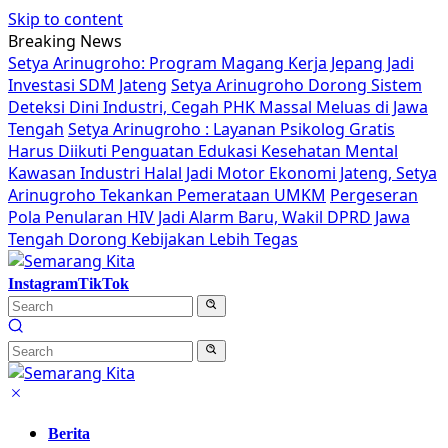
Skip to content
Breaking News
Setya Arinugroho: Program Magang Kerja Jepang Jadi
Investasi SDM Jateng
Setya Arinugroho Dorong Sistem
Deteksi Dini Industri, Cegah PHK Massal Meluas di Jawa
Tengah
Setya Arinugroho : Layanan Psikolog Gratis
Harus Diikuti Penguatan Edukasi Kesehatan Mental
Kawasan Industri Halal Jadi Motor Ekonomi Jateng, Setya
Arinugroho Tekankan Pemerataan UMKM
Pergeseran
Pola Penularan HIV Jadi Alarm Baru, Wakil DPRD Jawa
Tengah Dorong Kebijakan Lebih Tegas
Instagram
TikTok
Berita