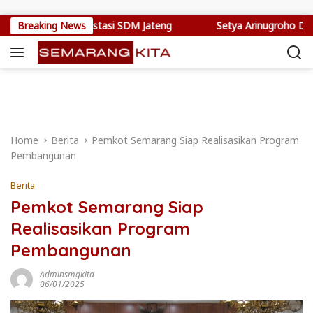
Skip to content
ng Jadi Investasi SDM Jateng
Breaking News
Setya Arinugroho Dorong Sis
Home
Berita
Pemkot Semarang Siap Realisasikan Program
Pembangunan
Berita
Pemkot Semarang Siap
Realisasikan Program
Pembangunan
Adminsmgkita
06/01/2025