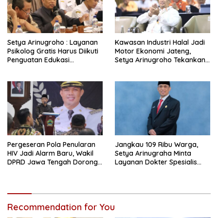
Setya Arinugroho : Layanan
Kawasan Industri Halal Jadi
Psikolog Gratis Harus Diikuti
Motor Ekonomi Jateng,
Penguatan Edukasi
Setya Arinugroho Tekankan
Kesehatan Mental
Pemerataan UMKM
Pergeseran Pola Penularan
Jangkau 109 Ribu Warga,
HIV Jadi Alarm Baru, Wakil
Setya Arinugraha Minta
DPRD Jawa Tengah Dorong
Layanan Dokter Spesialis
Kebijakan Lebih Tegas
Keliling Terus Disempurnakan
Recommendation for You