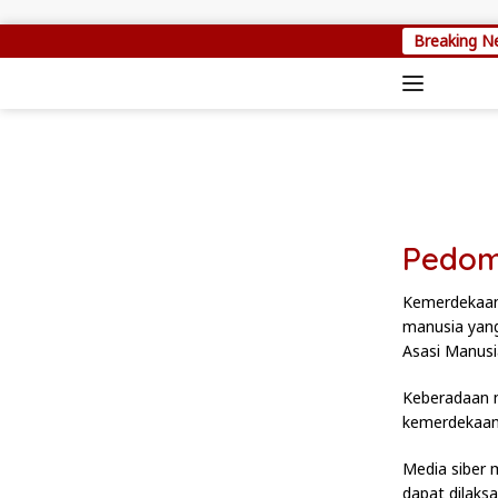
Skip to content
Breaking N
Pedom
Kemerdekaan 
manusia yang
Asasi Manusi
Keberadaan m
kemerdekaan 
Media siber 
dapat dilaks