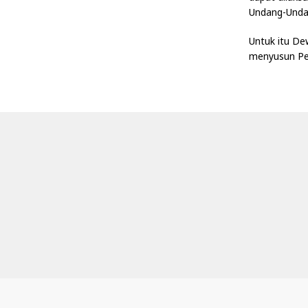
Undang-Undan
Untuk itu De
menyusun P