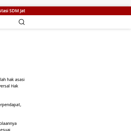
si SDM Jateng
Setya Arinugroho Dorong Sistem Deteksi Din
ah hak asasi
versal Hak
erpendapat,
lolaannya
sesuai