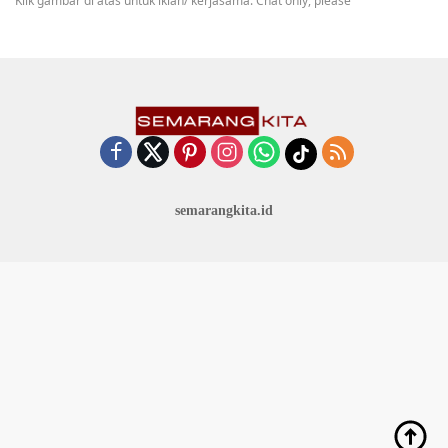
Klik gambar di atas untuk iklan/ kerjasama. Chat only, please
semarangkita.id