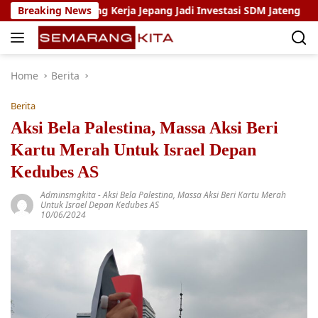
Skip
am Magang Kerja Jepang Jadi Investasi SDM Jateng
Breaking News
Sety
to
content
Home
Berita
Berita
Aksi Bela Palestina, Massa Aksi Beri
Kartu Merah Untuk Israel Depan
Kedubes AS
Adminsmgkita
-
Aksi Bela Palestina
,
Massa Aksi Beri Kartu Merah
Untuk Israel Depan Kedubes AS
10/06/2024