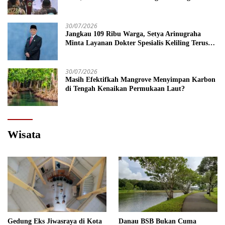
Kebijakan Lebih Tegas
30/07/2026
Jangkau 109 Ribu Warga, Setya Arinugraha
Minta Layanan Dokter Spesialis Keliling Terus
Disempurnakan
30/07/2026
Masih Efektifkah Mangrove Menyimpan Karbon
di Tengah Kenaikan Permukaan Laut?
Wisata
Gedung Eks Jiwasraya di Kota
Danau BSB Bukan Cuma