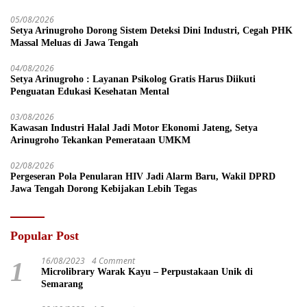
05/08/2026
Setya Arinugroho Dorong Sistem Deteksi Dini Industri, Cegah PHK
Massal Meluas di Jawa Tengah
04/08/2026
Setya Arinugroho : Layanan Psikolog Gratis Harus Diikuti
Penguatan Edukasi Kesehatan Mental
03/08/2026
Kawasan Industri Halal Jadi Motor Ekonomi Jateng, Setya
Arinugroho Tekankan Pemerataan UMKM
02/08/2026
Pergeseran Pola Penularan HIV Jadi Alarm Baru, Wakil DPRD
Jawa Tengah Dorong Kebijakan Lebih Tegas
Popular Post
16/08/2023
4 Comment
1
Microlibrary Warak Kayu – Perpustakaan Unik di
Semarang