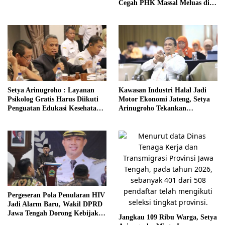
Cegah PHK Massal Meluas di
Jawa Tengah
Setya Arinugroho : Layanan
Kawasan Industri Halal Jadi
Psikolog Gratis Harus Diikuti
Motor Ekonomi Jateng, Setya
Penguatan Edukasi Kesehatan
Arinugroho Tekankan
Mental
Pemerataan UMKM
Pergeseran Pola Penularan HIV
Jadi Alarm Baru, Wakil DPRD
Jawa Tengah Dorong Kebijakan
Jangkau 109 Ribu Warga, Setya
Lebih Tegas