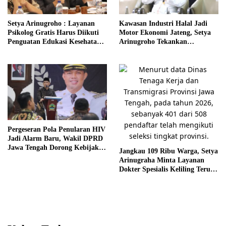
Setya Arinugroho : Layanan
Kawasan Industri Halal Jadi
Psikolog Gratis Harus Diikuti
Motor Ekonomi Jateng, Setya
Penguatan Edukasi Kesehatan
Arinugroho Tekankan
Mental
Pemerataan UMKM
Pergeseran Pola Penularan HIV
Jadi Alarm Baru, Wakil DPRD
Jawa Tengah Dorong Kebijakan
Jangkau 109 Ribu Warga, Setya
Lebih Tegas
Arinugraha Minta Layanan
Dokter Spesialis Keliling Terus
Disempurnakan