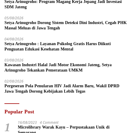
Setya Arinugroho: Program Magang Kerja Jepang Jadi Investasi
SDM Jateng
05/08/2026
Setya Arinugroho Dorong Sistem Deteksi Dini Industri, Cegah PHK
Massal Meluas di Jawa Tengah
04/08/2026
Setya Arinugroho : Layanan Psikolog Gratis Harus Diikuti
Penguatan Edukasi Kesehatan Mental
03/08/2026
Kawasan Industri Halal Jadi Motor Ekonomi Jateng, Setya
Arinugroho Tekankan Pemerataan UMKM
02/08/2026
Pergeseran Pola Penularan HIV Jadi Alarm Baru, Wakil DPRD
Jawa Tengah Dorong Kebijakan Lebih Tegas
Popular Post
16/08/2023
4 Comment
1
Microlibrary Warak Kayu – Perpustakaan Unik di
Semarang