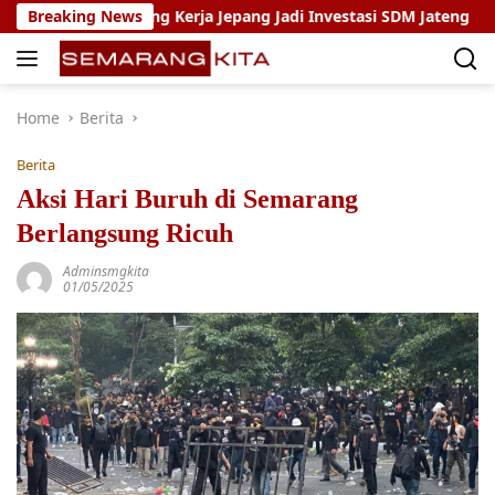
Skip
rogram Magang Kerja Jepang Jadi Investasi SDM Jateng
Breaking News
to
content
Home
Berita
Berita
Aksi Hari Buruh di Semarang
Berlangsung Ricuh
Adminsmgkita
01/05/2025