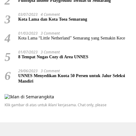
2
Funtopia Indoor Playground Terluas di Semarang
03/07/2023
4 Comment
3
Kota Lama dan Kota Toea Semarang
01/03/2023
3 Comment
4
Kota Lama “Little Netherland” Semarang yang Semakin Kece
01/07/2023
3 Comment
5
8 Tempat Nugas Cozy di Area UNNES
29/06/2023
3 Comment
6
UNNES Menyedikan Kuota 50 Persen untuk Jalur Seleksi
Mandiri
Klik gambar di atas untuk iklan/ kerjasama. Chat only, please