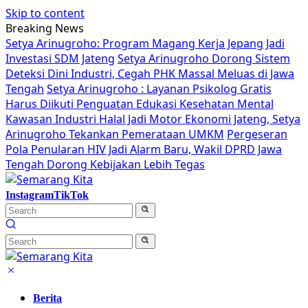
Skip to content
Breaking News
Setya Arinugroho: Program Magang Kerja Jepang Jadi
Investasi SDM Jateng
Setya Arinugroho Dorong Sistem
Deteksi Dini Industri, Cegah PHK Massal Meluas di Jawa
Tengah
Setya Arinugroho : Layanan Psikolog Gratis
Harus Diikuti Penguatan Edukasi Kesehatan Mental
Kawasan Industri Halal Jadi Motor Ekonomi Jateng, Setya
Arinugroho Tekankan Pemerataan UMKM
Pergeseran
Pola Penularan HIV Jadi Alarm Baru, Wakil DPRD Jawa
Tengah Dorong Kebijakan Lebih Tegas
Instagram
TikTok
Berita