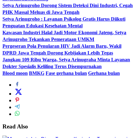
Setya Arinugroho Dorong Sistem Deteksi Dini Industri, Cegah
PHK Massal Meluas di Jawa Tengah
Setya Arinugroho : Layanan Psikolog Gratis Harus Diikuti
Penguatan Edukasi Kesehatan Mental
Kawasan Industri Halal Jadi Motor Ekonomi Jateng, Setya
Arinugroho Tekankan Pemerataan UMKM
Pergeseran Pola Penularan HIV Jadi Alarm Baru, Wakil
DPRD Jawa Tengah Dorong Kebijakan Lebih Tegas
Jangkau 109 Ribu Warga, Setya Arinugraha Minta Layanan
Dokter Spesialis Keliling Terus Disempurnakan
Blood moon
BMKG
Fase gerhana bulan
Gerhana bulan
Read Also