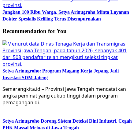
Jangkau 109 Ribu Warga, Setya Arinugraha Minta Layanan
Dokter Spesialis Keliling Terus Disempurnakan
Recommendation for You
Setya Arinugroho: Program Magang Kerja Jepang Jadi
Investasi SDM Jateng
Semarangkita.id – Provinsi Jawa Tengah mencatatkan
angka peminat yang cukup tinggi dalam program
pemagangan di…
Setya Arinugroho Dorong Sistem Deteksi Dini Industri, Cegah
PHK Massal Meluas di Jawa Tengah