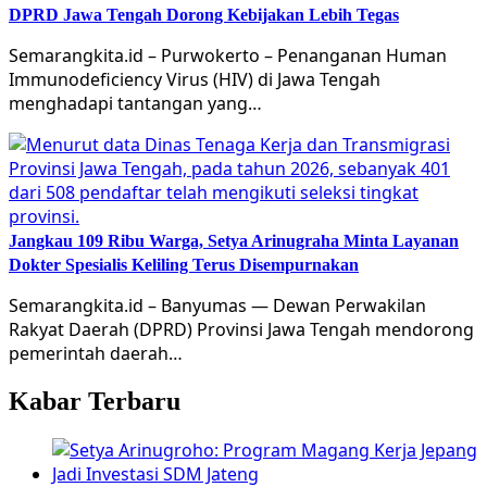
DPRD Jawa Tengah Dorong Kebijakan Lebih Tegas
Semarangkita.id – Purwokerto – Penanganan Human
Immunodeficiency Virus (HIV) di Jawa Tengah
menghadapi tantangan yang…
Jangkau 109 Ribu Warga, Setya Arinugraha Minta Layanan
Dokter Spesialis Keliling Terus Disempurnakan
Semarangkita.id – Banyumas — Dewan Perwakilan
Rakyat Daerah (DPRD) Provinsi Jawa Tengah mendorong
pemerintah daerah…
Kabar Terbaru