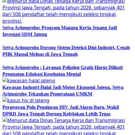
Setya Arinugroho: Program Magang Kerja Jepang Jadi
Investasi SDM Jateng
Setya Arinugroho Dorong Sistem Deteksi Dini Industri, Cegah
PHK Massal Meluas di Jawa Tengah
Setya Arinugroho : Layanan Psikolog Gratis Harus Diikuti
Penguatan Edukasi Kesehatan Mental
Kawasan Industri Halal Jadi Motor Ekonomi Jateng, Setya
Arinugroho Tekankan Pemerataan UMKM
Pergeseran Pola Penularan HIV Jadi Alarm Baru, Wakil
DPRD Jawa Tengah Dorong Kebijakan Lebih Tegas