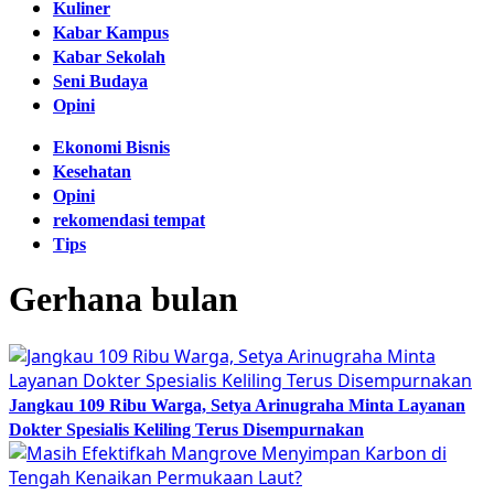
Kuliner
Kabar Kampus
Kabar Sekolah
Seni Budaya
Opini
Ekonomi Bisnis
Kesehatan
Opini
rekomendasi tempat
Tips
Gerhana bulan
Jangkau 109 Ribu Warga, Setya Arinugraha Minta Layanan
Dokter Spesialis Keliling Terus Disempurnakan