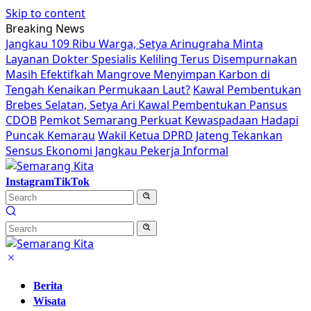
Skip to content
Breaking News
Jangkau 109 Ribu Warga, Setya Arinugraha Minta
Layanan Dokter Spesialis Keliling Terus Disempurnakan
Masih Efektifkah Mangrove Menyimpan Karbon di
Tengah Kenaikan Permukaan Laut?
Kawal Pembentukan
Brebes Selatan, Setya Ari Kawal Pembentukan Pansus
CDOB
Pemkot Semarang Perkuat Kewaspadaan Hadapi
Puncak Kemarau
Wakil Ketua DPRD Jateng Tekankan
Sensus Ekonomi Jangkau Pekerja Informal
Instagram
TikTok
Berita
Wisata