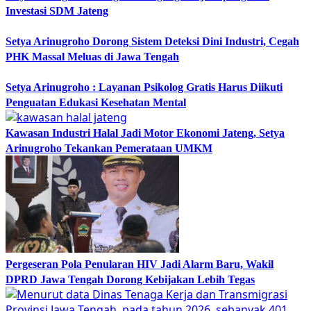
Investasi SDM Jateng
Setya Arinugroho Dorong Sistem Deteksi Dini Industri, Cegah
PHK Massal Meluas di Jawa Tengah
Setya Arinugroho : Layanan Psikolog Gratis Harus Diikuti
Penguatan Edukasi Kesehatan Mental
Kawasan Industri Halal Jadi Motor Ekonomi Jateng, Setya
Arinugroho Tekankan Pemerataan UMKM
Pergeseran Pola Penularan HIV Jadi Alarm Baru, Wakil
DPRD Jawa Tengah Dorong Kebijakan Lebih Tegas