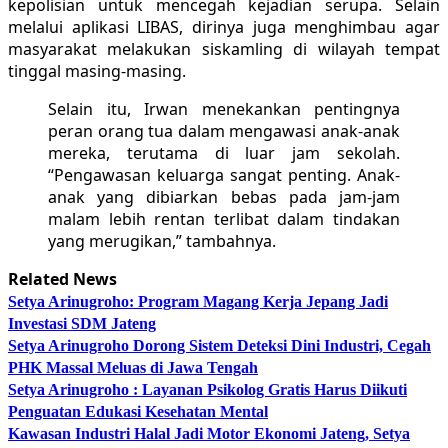
kepolisian untuk mencegah kejadian serupa. Selain
melalui aplikasi LIBAS, dirinya juga menghimbau agar
masyarakat melakukan siskamling di wilayah tempat
tinggal masing-masing.
Selain itu, Irwan menekankan pentingnya
peran orang tua dalam mengawasi anak-anak
mereka, terutama di luar jam sekolah.
“Pengawasan keluarga sangat penting. Anak-
anak yang dibiarkan bebas pada jam-jam
malam lebih rentan terlibat dalam tindakan
yang merugikan,” tambahnya.
Related News
Setya Arinugroho: Program Magang Kerja Jepang Jadi
Investasi SDM Jateng
Setya Arinugroho Dorong Sistem Deteksi Dini Industri, Cegah
PHK Massal Meluas di Jawa Tengah
Setya Arinugroho : Layanan Psikolog Gratis Harus Diikuti
Penguatan Edukasi Kesehatan Mental
Kawasan Industri Halal Jadi Motor Ekonomi Jateng, Setya