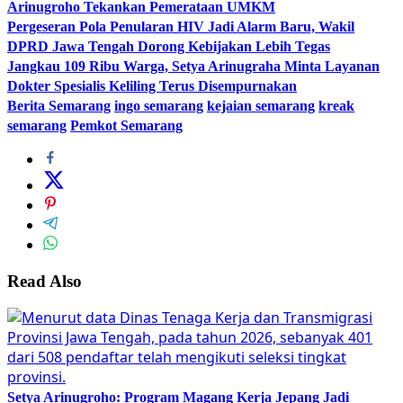
Arinugroho Tekankan Pemerataan UMKM
Pergeseran Pola Penularan HIV Jadi Alarm Baru, Wakil
DPRD Jawa Tengah Dorong Kebijakan Lebih Tegas
Jangkau 109 Ribu Warga, Setya Arinugraha Minta Layanan
Dokter Spesialis Keliling Terus Disempurnakan
Berita Semarang
ingo semarang
kejaian semarang
kreak
semarang
Pemkot Semarang
Read Also
Setya Arinugroho: Program Magang Kerja Jepang Jadi