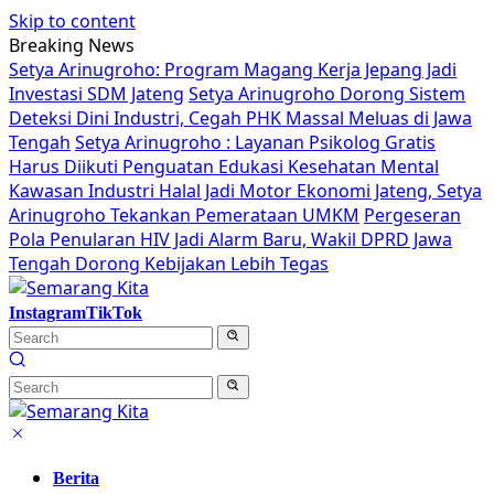
Skip to content
Breaking News
Setya Arinugroho: Program Magang Kerja Jepang Jadi
Investasi SDM Jateng
Setya Arinugroho Dorong Sistem
Deteksi Dini Industri, Cegah PHK Massal Meluas di Jawa
Tengah
Setya Arinugroho : Layanan Psikolog Gratis
Harus Diikuti Penguatan Edukasi Kesehatan Mental
Kawasan Industri Halal Jadi Motor Ekonomi Jateng, Setya
Arinugroho Tekankan Pemerataan UMKM
Pergeseran
Pola Penularan HIV Jadi Alarm Baru, Wakil DPRD Jawa
Tengah Dorong Kebijakan Lebih Tegas
Instagram
TikTok
Berita