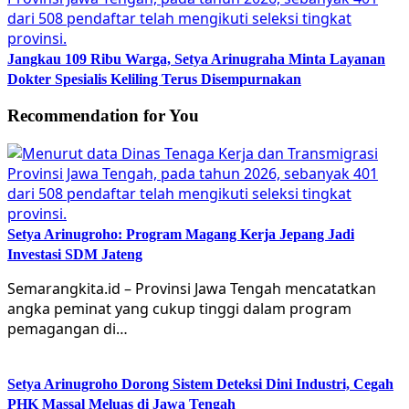
Jangkau 109 Ribu Warga, Setya Arinugraha Minta Layanan
Dokter Spesialis Keliling Terus Disempurnakan
Recommendation for You
Setya Arinugroho: Program Magang Kerja Jepang Jadi
Investasi SDM Jateng
Semarangkita.id – Provinsi Jawa Tengah mencatatkan
angka peminat yang cukup tinggi dalam program
pemagangan di…
Setya Arinugroho Dorong Sistem Deteksi Dini Industri, Cegah
PHK Massal Meluas di Jawa Tengah