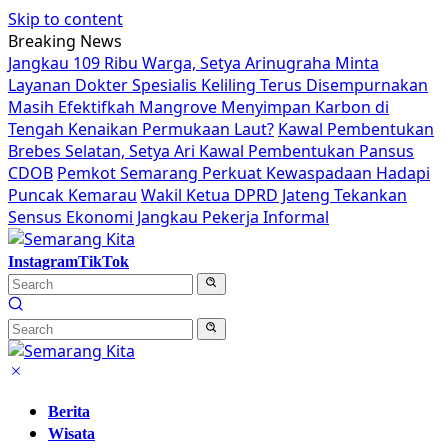
Skip to content
Breaking News
Jangkau 109 Ribu Warga, Setya Arinugraha Minta
Layanan Dokter Spesialis Keliling Terus Disempurnakan
Masih Efektifkah Mangrove Menyimpan Karbon di
Tengah Kenaikan Permukaan Laut?
Kawal Pembentukan
Brebes Selatan, Setya Ari Kawal Pembentukan Pansus
CDOB
Pemkot Semarang Perkuat Kewaspadaan Hadapi
Puncak Kemarau
Wakil Ketua DPRD Jateng Tekankan
Sensus Ekonomi Jangkau Pekerja Informal
Instagram
TikTok
Berita
Wisata