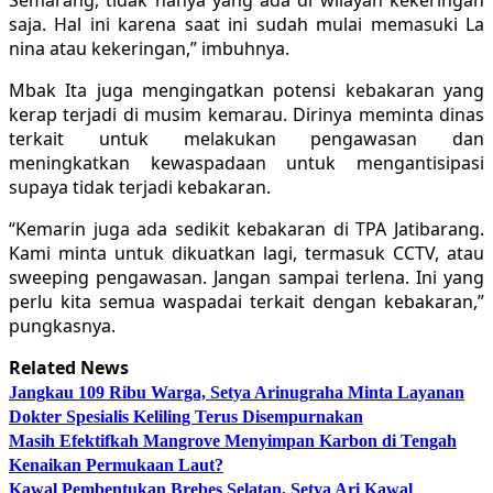
saja. Hal ini karena saat ini sudah mulai memasuki La
nina atau kekeringan,” imbuhnya.
Mbak Ita juga mengingatkan potensi kebakaran yang
kerap terjadi di musim kemarau. Dirinya meminta dinas
terkait untuk melakukan pengawasan dan
meningkatkan kewaspadaan untuk mengantisipasi
supaya tidak terjadi kebakaran.
“Kemarin juga ada sedikit kebakaran di TPA Jatibarang.
Kami minta untuk dikuatkan lagi, termasuk CCTV, atau
sweeping pengawasan. Jangan sampai terlena. Ini yang
perlu kita semua waspadai terkait dengan kebakaran,”
pungkasnya.
Related News
Jangkau 109 Ribu Warga, Setya Arinugraha Minta Layanan
Dokter Spesialis Keliling Terus Disempurnakan
Masih Efektifkah Mangrove Menyimpan Karbon di Tengah
Kenaikan Permukaan Laut?
Kawal Pembentukan Brebes Selatan, Setya Ari Kawal