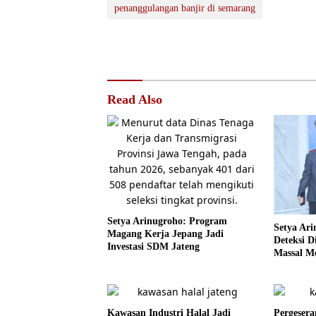
penanggulangan banjir di semarang
Read Also
Setya Arinugroho: Program
Setya Ari
Magang Kerja Jepang Jadi
Deteksi D
Investasi SDM Jateng
Massal Me
Kawasan Industri Halal Jadi
Pergesera