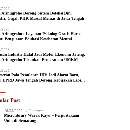
8/2026
a Arinugroho Dorong Sistem Deteksi Dini
stri, Cegah PHK Massal Meluas di Jawa Tengah
8/2026
a Arinugroho : Layanan Psikolog Gratis Harus
uti Penguatan Edukasi Kesehatan Mental
8/2026
san Industri Halal Jadi Motor Ekonomi Jateng,
a Arinugroho Tekankan Pemerataan UMKM
8/2026
eseran Pola Penularan HIV Jadi Alarm Baru,
l DPRD Jawa Tengah Dorong Kebijakan Lebih
s
ular Post
16/08/2023
4 Comment
Microlibrary Warak Kayu – Perpustakaan
Unik di Semarang