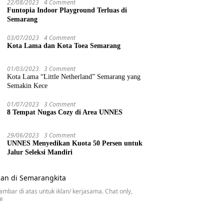
22/08/2023
4 Comment
Funtopia Indoor Playground Terluas di
Semarang
03/07/2023
4 Comment
Kota Lama dan Kota Toea Semarang
01/03/2023
3 Comment
Kota Lama “Little Netherland” Semarang yang
Semakin Kece
01/07/2023
3 Comment
8 Tempat Nugas Cozy di Area UNNES
29/06/2023
3 Comment
UNNES Menyedikan Kuota 50 Persen untuk
Jalur Seleksi Mandiri
gambar di atas untuk iklan/ kerjasama. Chat only,
se