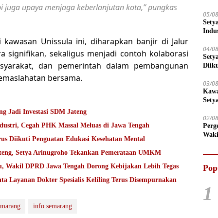
tapi juga upaya menjaga keberlanjutan kota,” pungkas
05/0
Sety
Indu
kawasan Unissula ini, diharapkan banjir di Jalur
04/0
a signifikan, sekaligus menjadi contoh kolaborasi
Sety
masyarakat, dan pemerintah dalam pembangunan
Diik
 kemaslahatan bersama.
03/0
Kawa
Sety
g Jadi Investasi SDM Jateng
02/0
ndustri, Cegah PHK Massal Meluas di Jawa Tengah
Perg
Waki
rus Diikuti Penguatan Edukasi Kesehatan Mental
Tega
Jateng, Setya Arinugroho Tekankan Pemerataan UMKM
ru, Wakil DPRD Jawa Tengah Dorong Kebijakan Lebih Tegas
Pop
ta Layanan Dokter Spesialis Keliling Terus Disempurnakan
1
emarang
info semarang