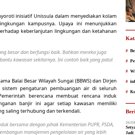
nyoroti inisiatif Unissula dalam menyediakan kolam
 lingkungan kampusnya. Upaya ini menunjukkan
terhadap keberlanjutan lingkungan dan ketahanan
Kat
Be
ang besar dan berfungsi baik. Bahkan mereka juga
ntu kawasan sekitarnya. Ini contoh baik yang patut
Pe
Wi
ama Balai Besar Wilayah Sungai (BBWS) dan Dirjen
in
 sistem pengaturan pembuangan air di seluruh
Ku
 Pemerintah berencana membuat rencana induk
nganan banjir ini agar setiap kawasan memiliki
g saling terhubung dan terkendali.
Ber
06/0
n duduk bersama dengan pihak Kementerian PUPR, PSDA,
Sety
 membangun manajemen pengelolaan air yang lebih
Jadi