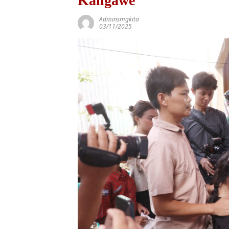
Kaligawe
Adminsmgkita
03/11/2025