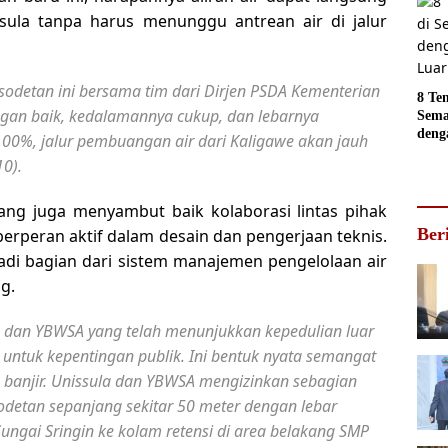
jadi
issula tanpa harus menunggu antrean air di jalur
Foto
sodetan ini bersama tim dari Dirjen PSDA Kementerian
8 Te
gan baik, kedalamannya cukup, dan lebarnya
Sema
deng
100%, jalur pembuangan air dari Kaligawe akan jauh
Luar
10).
ng juga menyambut baik kolaborasi lintas pihak
Ber
berperan aktif dalam desain dan pengerjaan teknis.
adi bagian dari sistem manajemen pengelolaan air
g.
a dan YBWSA yang telah menunjukkan kepedulian luar
ntuk kepentingan publik. Ini bentuk nyata semangat
banjir. Unissula dan YBWSA mengizinkan sebagian
etan sepanjang sekitar 50 meter dengan lebar
Sungai Sringin ke kolam retensi di area belakang SMP