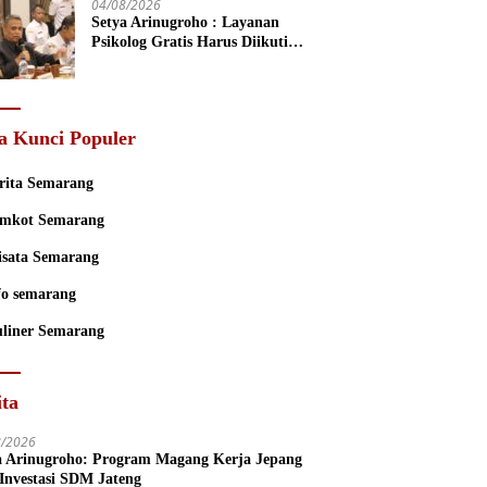
04/08/2026
Setya Arinugroho : Layanan
Psikolog Gratis Harus Diikuti
Penguatan Edukasi Kesehatan
Mental
a Kunci Populer
rita Semarang
mkot Semarang
sata Semarang
fo semarang
liner Semarang
ita
8/2026
a Arinugroho: Program Magang Kerja Jepang
 Investasi SDM Jateng