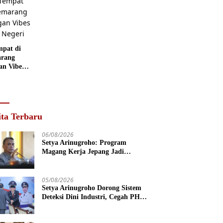
 Museum
grafi
mpat di
rang
an Vibes
 Negeri
ita Terbaru
06/08/2026
Setya Arinugroho: Program
Magang Kerja Jepang Jadi
Investasi SDM Jateng
05/08/2026
Setya Arinugroho Dorong Sistem
Deteksi Dini Industri, Cegah PHK
Massal Meluas di Jawa Tengah