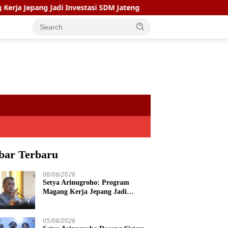
i Investasi SDM Jateng
Setya Arinugroho Dorong Sistem
bar Terbaru
06/08/2026
Setya Arinugroho: Program
Magang Kerja Jepang Jadi
Investasi SDM Jateng
05/08/2026