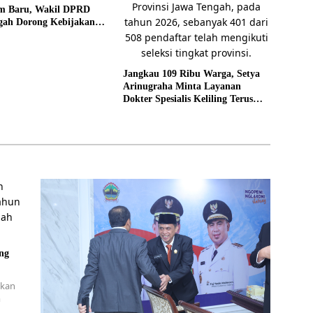
rm Baru, Wakil DPRD
gah Dorong Kebijakan
as
Jangkau 109 Ribu Warga, Setya
Arinugraha Minta Layanan
Dokter Spesialis Keliling Terus
Disempurnakan
ng
tkan
m