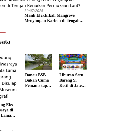
30/07/2026
Masih Efektifkah Mangrove
Menyimpan Karbon di Tengah
Kenaikan Permukaan Laut?
sata
Danau BSB
Liburan Seru
Bukan Cuma
Bareng Si
Pemanis tapi
Kecil di Jateng
Punya Peran
Kids
Penting
Wonderland
ng Eks
sraya di
 Lama
rang
 Disulap