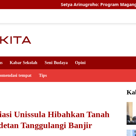
Setya Arinugroho: Program Magang Kerja Jepang Jad
us
Kabar Sekolah
Seni Budaya
Opini
komendasi tempat
Tips
Ka
asi Unissula Hibahkan Tanah
etan Tanggulangi Banjir