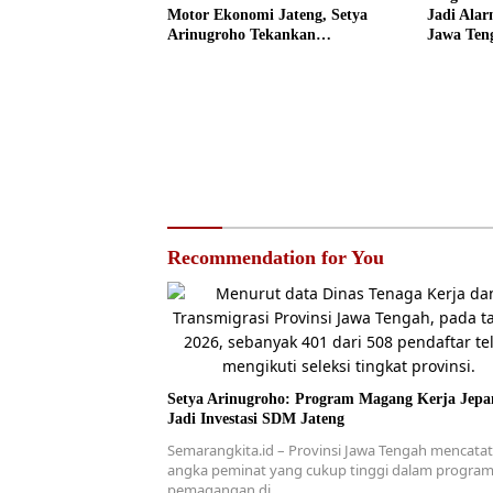
Motor Ekonomi Jateng, Setya
Jadi Ala
Arinugroho Tekankan
Jawa Ten
Pemerataan UMKM
Lebih Teg
Recommendation for You
Setya Arinugroho: Program Magang Kerja Jepa
Jadi Investasi SDM Jateng
Semarangkita.id – Provinsi Jawa Tengah mencata
angka peminat yang cukup tinggi dalam progra
pemagangan di…