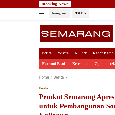
Skip
Breaking News
to
content
Instagram
TikTok
Berita
Wisata
Kuliner
Kabar Kamp
Ekonomi Bisnis
Kesehatan
Opini
re
Home
Berita
Berita
Pemkot Semarang Apresi
untuk Pembangunan Sod