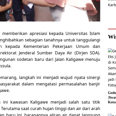
 memberikan apresiasi kepada Universitas Islam
Wi
menghibahkan sebagian tanahnya untuk tanggulangi
ikan kepada Kementerian Pekerjaan Umum dan
ektorat Jenderal Sumber Daya Air (Dirjen SDA).
ngunan sodetan baru dari Jalan Kaligawe menuju
ssula.
emarang, langkah ini menjadi wujud nyata sinergi
masyarakat dalam mengatasi permasalahan banjir
gawe.
Gedu
Jiwa
ini kawasan Kaligawe menjadi salah satu titik
Kota
Sema
erutama saat curah hujan tinggi dan air dari arah
Akan
n baru ini, harapannya aliran air dapat langsung