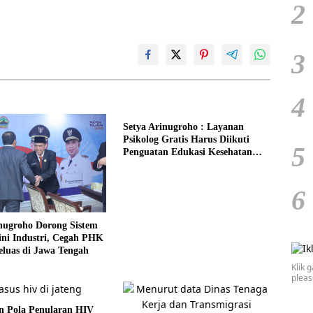
2
3
4
Setya Arinugroho : Layanan
Psikolog Gratis Harus Diikuti
5
Penguatan Edukasi Kesehatan
Mental
6
nugroho Dorong Sistem
ini Industri, Cegah PHK
luas di Jawa Tengah
Klik 
plea
n Pola Penularan HIV