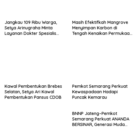
Jangkau 109 Ribu Warga,
Masih Efektifkah Mangrove
Setya Arinugraha Minta
Menyimpan Karbon di
Layanan Dokter Spesialis
Tengah Kenaikan Permukaan
Keliling Terus Disempurnakan
Laut?
Kawal Pembentukan Brebes
Pemkot Semarang Perkuat
Selatan, Setya Ari Kawal
Kewaspadaan Hadapi
Pembentukan Pansus CDOB
Puncak Kemarau
BNNP Jateng–Pemkot
Semarang Perkuat ANANDA
BERSINAR, Generasi Muda
Diajak Jadi Garda Depan
Lawan Narkoba