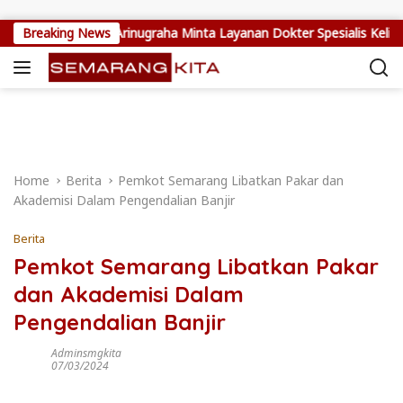
Skip to content
 Warga, Setya Arinugraha Minta Layanan Dokter Spesialis Keliling T
Breaking News
Home
Berita
Pemkot Semarang Libatkan Pakar dan
Akademisi Dalam Pengendalian Banjir
Berita
Pemkot Semarang Libatkan Pakar
dan Akademisi Dalam
Pengendalian Banjir
Adminsmgkita
07/03/2024