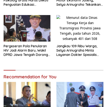
Psikolog Gratis Harus Diikuti
Motor Ekonomi Jateng,
Penguatan Edukasi
Setya Arinugroho Tekankan
Kesehatan Mental
Pemerataan UMKM
Pergeseran Pola Penularan
Jangkau 109 Ribu Warga,
HIV Jadi Alarm Baru, Wakil
Setya Arinugraha Minta
DPRD Jawa Tengah Dorong
Layanan Dokter Spesialis
Kebijakan Lebih Tegas
Keliling Terus Disempurnakan
Recommendation for You