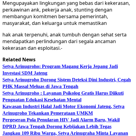
Mengupayakan lingkungan yang bebas dari kekerasan,
perkawinan ank, pekerja anak, stunting dengan
membangun komitmen bersama pemerintah,
masyarakat, dan keluarga untuk memastikan
hak anak terpenuhi, anak tumbuh dengan sehat serta
mendapatkan perlindungan dari segala ancaman
kekerasan dan esploitasi.-
Related News
Setya Arinugroho: Program Magang Kerja Jepang Jadi
Investasi SDM Jateng
Setya Arinugroho Dorong Sistem Deteksi Dini Industri, Cegah
PHK Massal Meluas di Jawa Tengah
Setya Arinugroho : Layanan Psikolog Gratis Harus Diikuti
Penguatan Edukasi Kesehatan Mental
Kawasan Industri Halal Jadi Motor Ekonomi Jateng, Setya
Arinugroho Tekankan Pemerataan UMKM
Pergeseran Pola Penularan HIV Jadi Alarm Baru, Wakil
DPRD Jawa Tengah Dorong Kebijakan Lebih Tegas
Jangkau 109 Ribu Warga, Setya Arinugraha Minta Layanan