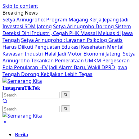
Skip to content
Breaking News
Setya Arinugroho: Program Magang Kerja Jepang Jadi
Investasi SDM Jateng
Setya Arinugroho Dorong Sistem
Deteksi Dini Industri, Cegah PHK Massal Meluas di Jawa
Tengah
Setya Arinugroho : Layanan Psikolog Gratis
Harus Diikuti Penguatan Edukasi Kesehatan Mental
Kawasan Industri Halal Jadi Motor Ekonomi Jateng, Setya
Arinugroho Tekankan Pemerataan UMKM
Pergeseran
Pola Penularan HIV Jadi Alarm Baru, Wakil DPRD Jawa
Tengah Dorong Kebijakan Lebih Tegas
Instagram
TikTok
Berita