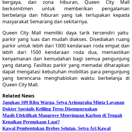
bergaya, dan zona hiburan, Queen City Mall
berkomitmen untuk memberikan pengalaman
berbelanja dan hiburan yang tak terlupakan kepada
masyarakat Semarang dan sekitarnya.
Queen City Mall memiliki daya tarik tersendiri yaitu
parkir yang luas dan mudah diakses. Disediakan ruang
parkir untuk lebih dari 1000 kendaraan roda empat dan
lebih dari 1500 kendaraan roda dua, memastikan
kenyamanan dan kemudahan bagi semua pengunjung
yang datang. Fasilitas parkir yang memadai diharapkan
dapat mengatasi kebutuhan mobilitas para pengunjung
yang berencana menghabiskan waktu berbelanja di
Queen City Mall.
Related News
Jangkau 109 Ribu Warga, Setya Arinugraha Minta Layanan
Dokter Spesialis Keliling Terus Disempurnakan
Masih Efektifkah Mangrove Menyimpan Karbon di Tengah
Kenaikan Permukaan Laut?
Kawal Pembentukan Brebes Selatan, Setya Ari Kawal