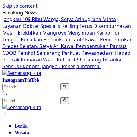
Skip to content
Breaking News
Jangkau 109 Ribu Warga, Setya Arinugraha Minta
Layanan Dokter Spesialis Keliling Terus Disempurnakan
Masih Efektifkah Mangrove Menyimpan Karbon di
Tengah Kenaikan Permukaan Laut?
Kawal Pembentukan
Brebes Selatan, Setya Ari Kawal Pembentukan Pansus
CDOB
Pemkot Semarang Perkuat Kewaspadaan Hadapi
Puncak Kemarau
Wakil Ketua DPRD Jateng Tekankan
Sensus Ekonomi Jangkau Pekerja Informal
Instagram
TikTok
Berita
Wisata