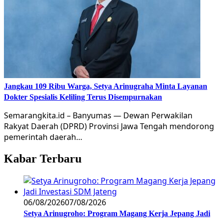
Jangkau 109 Ribu Warga, Setya Arinugraha Minta Layanan
Dokter Spesialis Keliling Terus Disempurnakan
Semarangkita.id – Banyumas — Dewan Perwakilan
Rakyat Daerah (DPRD) Provinsi Jawa Tengah mendorong
pemerintah daerah…
Kabar Terbaru
06/08/2026
07/08/2026
Setya Arinugroho: Program Magang Kerja Jepang Jadi