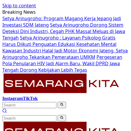
Skip to content
Breaking News
Setya Arinugroho: Program Magang Kerja Jepang Jadi
Investasi SDM Jateng
Setya Arinugroho Dorong Sistem
Deteksi Dini Industri, Cegah PHK Massal Meluas di Jawa
Tengah
Setya Arinugroho : Layanan Psikolog Gratis
Harus Diikuti Penguatan Edukasi Kesehatan Mental
Kawasan Industri Halal Jadi Motor Ekonomi Jateng, Setya
Arinugroho Tekankan Pemerataan UMKM
Pergeseran
Pola Penularan HIV Jadi Alarm Baru, Wakil DPRD Jawa
Tengah Dorong Kebijakan Lebih Tegas
Instagram
TikTok