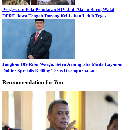
Pergeseran Pola Penularan HIV Jadi Alarm Baru, Wakil
DPRD Jawa Tengah Dorong Kebijakan Lebih Tegas
Jangkau 109 Ribu Warga, Setya Arinugraha Minta Layanan
Dokter Spesialis Keliling Terus Disempurnakan
Recommendation for You