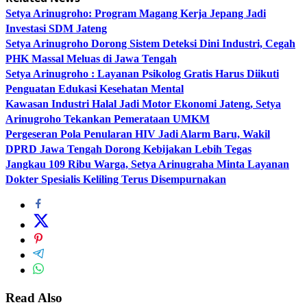
Setya Arinugroho: Program Magang Kerja Jepang Jadi
Investasi SDM Jateng
Setya Arinugroho Dorong Sistem Deteksi Dini Industri, Cegah
PHK Massal Meluas di Jawa Tengah
Setya Arinugroho : Layanan Psikolog Gratis Harus Diikuti
Penguatan Edukasi Kesehatan Mental
Kawasan Industri Halal Jadi Motor Ekonomi Jateng, Setya
Arinugroho Tekankan Pemerataan UMKM
Pergeseran Pola Penularan HIV Jadi Alarm Baru, Wakil
DPRD Jawa Tengah Dorong Kebijakan Lebih Tegas
Jangkau 109 Ribu Warga, Setya Arinugraha Minta Layanan
Dokter Spesialis Keliling Terus Disempurnakan
Read Also