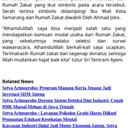
Rumah Zakat yang ikut simbolis pada acara tersebut.
Serah terima simbolis didampingi Ibu Wali Kota
Semarang dan Rumah Zakat diwakili Oleh Ahmad Joko.
“Alhamdulillah saya bisa menjadi salah satu yang
mendapatkan bantuan modal usaha dari Rumah Zakat,
yang sebelumnya melalui seleksi dan survei
wawanacara, Alhamdulillah berkali-kali saya ucapkan.
Terimakasih Rumah zakat dan segenap donatur, semoga
Allah mudahkan hajat baik kita” tutur Sri Tentrem Ayem.
Related News
Setya Arinugroho: Program Magang Kerja Jepang Jadi
Investasi SDM Jateng
Setya Arinugroho Dorong Sistem Deteksi Dini Industri, Cegah
PHK Massal Meluas di Jawa Tengah
Setya Arinugroho : Layanan Psikolog Gratis Harus Diikuti
Penguatan Edukasi Kesehatan Mental
Kawasan Industri Halal Jadi Motor Ekonomi Jateng, Setya