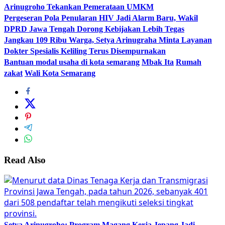
Arinugroho Tekankan Pemerataan UMKM
Pergeseran Pola Penularan HIV Jadi Alarm Baru, Wakil
DPRD Jawa Tengah Dorong Kebijakan Lebih Tegas
Jangkau 109 Ribu Warga, Setya Arinugraha Minta Layanan
Dokter Spesialis Keliling Terus Disempurnakan
Bantuan modal usaha di kota semarang
Mbak Ita
Rumah
zakat
Wali Kota Semarang
Read Also
Setya Arinugroho: Program Magang Kerja Jepang Jadi