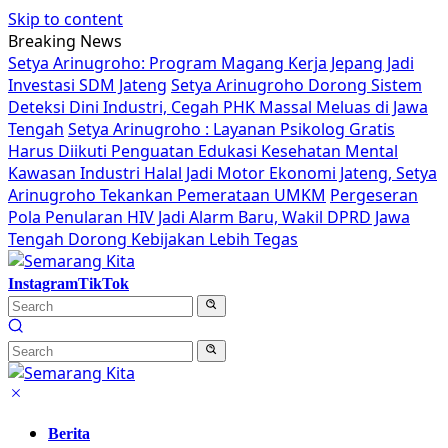
Skip to content
Breaking News
Setya Arinugroho: Program Magang Kerja Jepang Jadi
Investasi SDM Jateng
Setya Arinugroho Dorong Sistem
Deteksi Dini Industri, Cegah PHK Massal Meluas di Jawa
Tengah
Setya Arinugroho : Layanan Psikolog Gratis
Harus Diikuti Penguatan Edukasi Kesehatan Mental
Kawasan Industri Halal Jadi Motor Ekonomi Jateng, Setya
Arinugroho Tekankan Pemerataan UMKM
Pergeseran
Pola Penularan HIV Jadi Alarm Baru, Wakil DPRD Jawa
Tengah Dorong Kebijakan Lebih Tegas
Instagram
TikTok
Berita