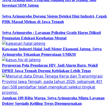
Investasi SDM Jateng
Setya Arinugroho Dorong Sistem Deteksi Dini Industri, Cegah
PHK Massal Meluas di Jawa Tengah
Setya Arinugroho : Layanan Psikolog Gratis Harus Diikuti
Penguatan Edukasi Kesehatan Mental
Kawasan Industri Halal Jadi Motor Ekonomi Jateng, Setya
Arinugroho Tekankan Pemerataan UMKM
Pergeseran Pola Penularan HIV Jadi Alarm Baru, Wakil
DPRD Jawa Tengah Dorong Kebijakan Lebih Tegas
Jangkau 109 Ribu Warga, Setya Arinugraha Minta Layanan
Dokter Spesialis Keliling Terus Disempurnakan