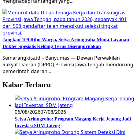
menghadapi tantangan yang…
Jangkau 109 Ribu Warga, Setya Arinugraha Minta Layanan
Dokter Spesialis Keliling Terus Disempurnakan
Semarangkita.id – Banyumas — Dewan Perwakilan
Rakyat Daerah (DPRD) Provinsi Jawa Tengah mendorong
pemerintah daerah…
Kabar Terbaru
06/08/2026
07/08/2026
Setya Arinugroho: Program Magang Kerja Jepang Jadi
Investasi SDM Jateng